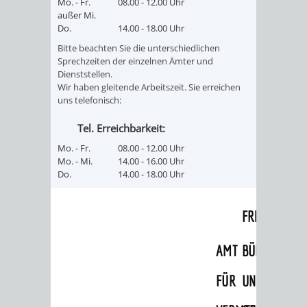
Mo. - Fr.
08.00 - 12.00 Uhr
außer Mi.
VERKEHRSA
Do.
14.00 - 18.00 Uhr
Bitte beachten Sie die unterschiedlichen
UND
Sprechzeiten der einzelnen Ämter und
Dienststellen.
GRÜNFLÄCH
Wir haben gleitende Arbeitszeit. Sie erreichen
uns telefonisch:
INFRASTRU
STRASSEN- 
Tel. Erreichbarkeit:
Mo. - Fr.
08.00 - 12.00 Uhr
ND L
Mo. - Mi.
14.00 - 16.00 Uhr
Do.
14.00 - 18.00 Uhr
ANDSCHAF
FRIEDHÖFE
BAUBETRI
AMT
BÜRGER-
FÜR
UND