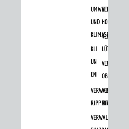
UMWELT-
VERWALTUNG
Oberbürgermeister
UND
HOHENSACH
Bürgerinformationssystem
Gemeinderat
KLIMASCHUTZ
VERWALTUNG
Ortschaftsräte
KLIMASCHUTZ
LÜTZELSACH
Ausschüsse und Beiräte
UND
VERWALTUNG
Jugendgemeinderat
ENERGIEMANAGE
OBERFLOCKE
Abgeordnete
Stadtrecht
VERWALTUNGSSTE
VERWALTUNG
RATHAUS
RIPPENWEIER
RITSCHWEIE
Bürgermeister / Dezernate
VERWALTUNGSSTE
Ämter