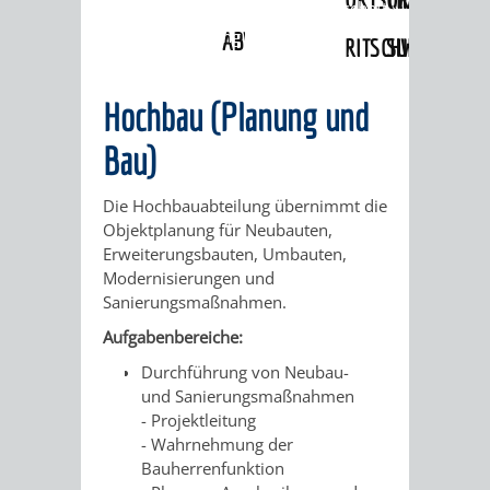
Ämter
»
Amt für Immobilienwirtschaft
»
Hochbau (Planung und Bau)
ABWASSERBESEITIGUNG
RITSCHWEIER
SULZBACH
BEHÖRDENNUMMER
FAMILIEN
AUSSCHÜSSE
JUGENDGEMEINDE
Hochbau (Planung und
115
BERATUNG
UND
Bau)
TAGESORDNUNG
PROJEKTE
UND
BEIRÄTE
/
Die Hochbauabteilung übernimmt die
Objektplanung für Neubauten,
HILFE
AUSSCHUSS
HAUPTAUSSCHUSS
SITZUNGSUNTERL
Erweiterungsbauten, Umbauten,
Modernisierungen und
KINDER
SENIOREN
FÜR
Sanierungsmaßnahmen.
BERATUNGSERGEBNISS
ABGEORDNETE
Aufgabenbereiche:
UND
TECHNIK,
BETREUUNG
FREIZEITANGEBOTE
KINDER-
STADTRECHT
Durchführung von Neubau-
JUGENDLICHE
UMWELT
und Sanierungsmaßnahmen
UND
BERATUNG
UND
- Projektleitung
UND
- Wahrnehmung der
PFLEGE
UND
JUGENDBEIRAT
Bauherrenfunktion