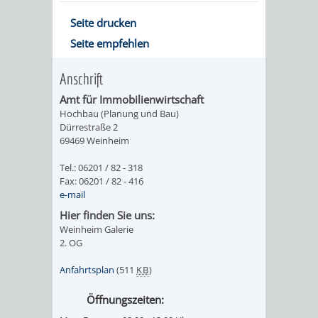
AN
WIRTSCHAFT
UND
Seite drucken
DEINE
Seite empfehlen
BAU)
KULTURBÜR
MUSEUM
STADT
Anschrift
GEBÄUDEBETRIEB
LIEGENSCHAFT
STADTTOURI
WIRTSCHA
Amt für Immobilienwirtschaft
WIEDERVERMIETUNGSPRÄMIE
Hochbau (Planung und Bau)
UND
IMMOBILIENMAN
Dürrestraße 2
69469 Weinheim
STADTMAR
Tel.: 06201 / 82 - 318
Fax: 06201 / 82 - 416
AMT
AMT
e-mail
FÜR
FÜR
Hier finden Sie uns:
Weinheim Galerie
2. OG
SOZIALE
STADTENTWI
Anfahrtsplan
(511
KB
)
ANGELEGENHEITE
AMT
Öffnungszeiten:
INTEGRATIONSBE
FÜR