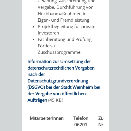
STADTENTWICKLUNG
- Planung, Auschreibung und
HILFE
TAGESORDNUNG
BERATUNGSERGEBNI
Vergabe, Durchführung von
Hochbaumaßnahmen in
BERATUNGSERGEBNISSE
MENSCHEN
MENSCHEN
/
Eigen- und Fremdleistung
Projektbegleitung für private
MIT
MIT
SITZUNGSUNTERLAGEN
Investoren
Fachberatung und Prüfung
BEHINDERUNG
DEMENZ
Förder- /
UMLEGUNGSAUSSCHUSS
BERATENDE
Zuschussprogramme
MIGRANTEN
BAUHERREN
AUSSCHÜSSE
Information zur Umsetzung der
datenschutzrechtlichen Vorgaben
/
BAUHERRENBERATUNG
GRUNDSTÜCKSWERTERMITTLUNG
BERATUNGSERGEBNISS
nach der
Datenschutzgrundverordnung
FLÜCHTLINGE
RATHAUS
(DSGVO) bei der Stadt Weinheim bei
DENKMALSCHUTZ
VERKAUF
der Vergabe von öffentlichen
Aufträgen
(45
KB
)
STÄDTISCHER
AUFGABEN
STEUERVORTEILE
BAUPLÄTZE
DER
SATZUNGEN
MitarbeiterInnen
Telefon
Zi.-
Aufgabe
BÜRGERMEISTER
ÄMTER
06201
Nr
.
UNTEREN
VERKAUF
IM