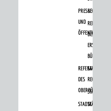
PRESSE-
RECHNUNGS
UND
REFERAT
ÖFFENTLICHKEITS
DES
ERSTEN
BÜRGERMEIS
REFERAT
STABSSTELL
DES
RECHT
OBERBÜRGERMEI
STADTBIBLIO
STADTKÄMMEREI
STANDESAM
BERATUNG & ANGEBOTE