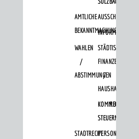
SULZBACH
Amtliche Bekanntmachungen
AMTLICHE
AUSSCHREIBUNGE
Ausschreibungen
Wahlen / Abstimmungen
BEKANNTMACHUNGEN
INFORMATIONSPF
Städtische Finanzen / Haushalt
WAHLEN
STÄDTISCHE
Stadtrecht
/
FINANZEN
Personalrat / JAV
ABSTIMMUNGEN
/
Schwerbehindertenvertretung
Zensus 2022
HAUSHALT
STADTWEGWEISER
KOMMUNALE
RECHNUNGSS
Ämter & Behörden
STEUERN
Einrichtungen in der Stadt
STADTRECHT
PERSONALRAT