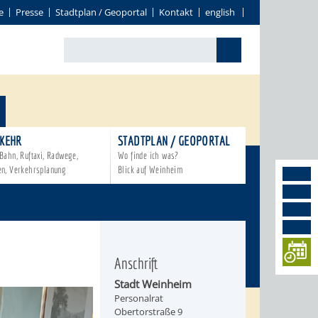
e
Presse
Stadtplan / Geoportal
Kontakt
english
KEHR
STADTPLAN / GEOPORTAL
Bahn, Ruftaxi, Radwege,
Wo finde ich was?
en, Verkehrsplanung
Blick auf Weinheim
Anschrift
Stadt Weinheim
Personalrat
Obertorstraße 9