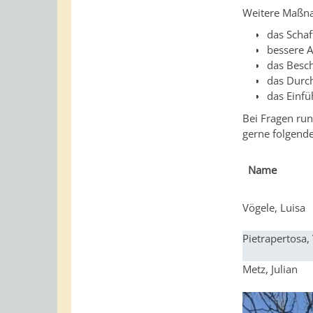
Weitere Maßna
das Schaf
bessere A
das Besch
das Durc
das Einfü
Bei Fragen ru
gerne folgend
Name
Vögele, Luisa
Pietrapertosa, 
Metz, Julian