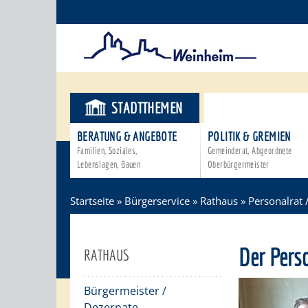
STADTTHEMEN
BÜRGERSER
BERATUNG & ANGEBOTE
POLITIK & GREMIEN
Familien, Soziales,
Gemeinderat, Abgeordnete
Lebenslagen, Bauen
Oberbürgermeister
Startseite
»
Bürgerservice
»
Rathaus
»
Personalrat 
Der Perso
RATHAUS
Bürgermeister /
Dezernate