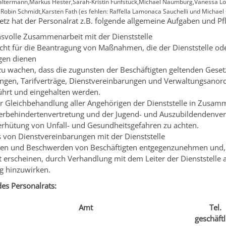
n Faltermann,Markus Hester,Sarah-Kristin Fünfstück,Michael Naumburg,Vanessa 
,Robin Schmidt,Karsten Fath (es fehlen: Raffella Lamonaca Sauchelli und Micha
z hat der Personalrat z.B. folgende allgemeine Aufgaben und Pfl
svolle Zusammenarbeit mit der Dienststelle
recht für die Beantragung von Maßnahmen, die der Dienststelle od
gen dienen
u wachen, dass die zugunsten der Beschäftigten geltenden Geset
ngen, Tarifverträge, Dienstvereinbarungen und Verwaltungsano
ührt und eingehalten werden.
ür Gleichbehandlung aller Angehörigen der Dienststelle in Zusam
erbehindertenvertretung und der Jugend- und Auszubildendenver
erhütung von Unfall- und Gesundheitsgefahren zu achten.
 von Dienstvereinbarungen mit der Dienststelle
en und Beschwerden von Beschäftigten entgegenzunehmen und, f
t erscheinen, durch Verhandlung mit dem Leiter der Dienststelle a
g hinzuwirken.
es Personalrats:
Amt
Tel.
geschäftl