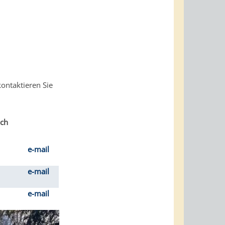
ontaktieren Sie
ich
e-mail
e-mail
e-mail