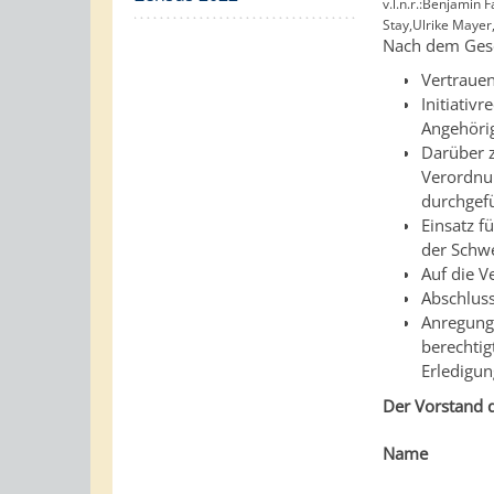
v.l.n.r.:Benjami
Stay,Ulrike Mayer
Nach dem Geset
Vertrauen
Initiativ
Angehöri
Darüber z
Verordnu
durchgef
Einsatz f
der Schw
Auf die V
Abschluss
Anregung
berechtig
Erledigun
Der Vorstand d
Name