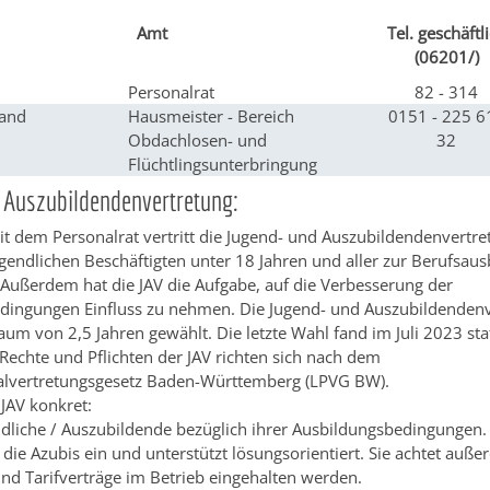
Amt
Tel. geschäftl
(06201/)
Personalrat
82 - 314
land
Hausmeister - Bereich
0151 - 225 6
Obdachlosen- und
32
Flüchtlingsunterbringung
 Auszubildendenvertretung:
dem Personalrat vertritt die Jugend- und Auszubildendenvertret
gendlichen Beschäftigten unter 18 Jahren und aller zur Berufsaus
 Außerdem hat die JAV die Aufgabe, auf die Verbesserung der
dingungen Einfluss zu nehmen. Die Jugend- und Auszubildendenv
raum von 2,5 Jahren gewählt. Die letzte Wahl fand im Juli 2023 stat
Rechte und Pflichten der JAV richten sich nach dem
lvertretungsgesetz Baden-Württemberg (LPVG BW).
JAV konkret:
ndliche / Auszubildende bezüglich ihrer Ausbildungsbedingungen. S
die Azubis ein und unterstützt lösungsorientiert. Sie achtet auße
nd Tarifverträge im Betrieb eingehalten werden.