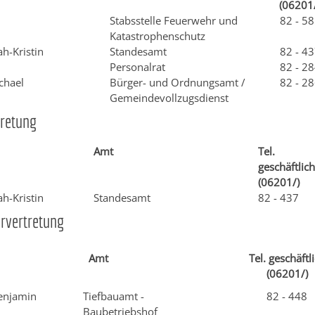
(06201
Stabsstelle Feuerwehr und
82 - 5
Katastrophenschutz
ah-Kristin
Standesamt
82 - 4
Personalrat
82 - 2
Michael
Bürger- und Ordnungsamt /
82 - 2
Gemeindevollzugsdienst
retung
Amt
Tel.
geschäftlic
(06201/)
ah-Kristin
Standesamt
82 - 437
rvertretung
Amt
Tel. geschäftl
(06201/)
enjamin
Tiefbauamt -
82 - 448
Baubetriebshof