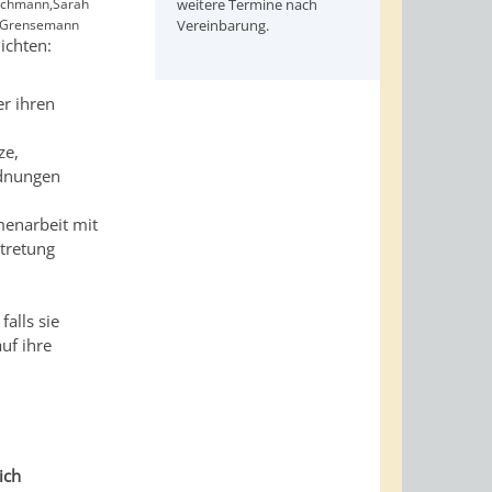
Lochmann,Sarah
weitere Termine nach
el Grensemann
Vereinbarung.
ichten:
er ihren
ze,
rdnungen
menarbeit mit
tretung
alls sie
uf ihre
ich