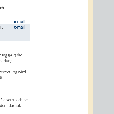
ich
e-mail
15
e-mail
ung (JAV) die
bildung
ertretung wird
t.
ie setzt sich bei
rdem darauf,