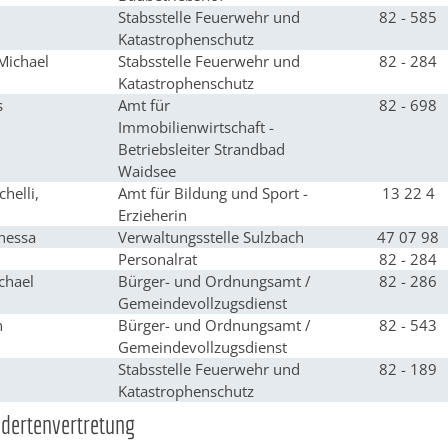
Stabsstelle Feuerwehr und
82 - 585
Katastrophenschutz
Michael
Stabsstelle Feuerwehr und
82 - 284
Katastrophenschutz
s
Amt für
82 - 698
Immobilienwirtschaft -
Betriebsleiter Strandbad
Waidsee
helli,
Amt für Bildung und Sport -
13 22 4
Erzieherin
nessa
Verwaltungsstelle Sulzbach
47 07 98
Personalrat
82 - 284
chael
Bürger- und Ordnungsamt /
82 - 286
Gemeindevollzugsdienst
n
Bürger- und Ordnungsamt /
82 - 543
Gemeindevollzugsdienst
Stabsstelle Feuerwehr und
82 - 189
Katastrophenschutz
dertenvertretung