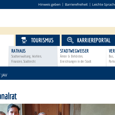
Hinweis geben
Barrierefreiheit
Leichte Sprach
VICE
TOURISMUS
KARRIEREPORTAL
RATHAUS
STADTWEGWEISER
VER
Stadtverwaltung, Wahlen,
Ämter & Behörden,
Bus, 
Finanzen, Stadtrecht
Einrichtungen in der Stadt
Park
/ JAV
nalrat