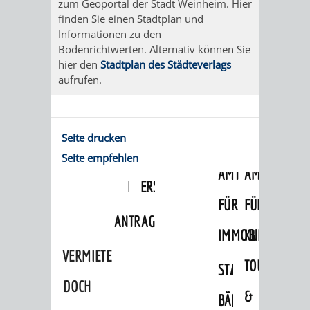
zum Geoportal der Stadt Weinheim. Hier
/
AMT
AMT
finden Sie einen Stadtplan und
DENKMALSCHUTZBEHÖRDE
STÄDTISCHER
BEREICH
Informationen zu den
DEZERNATE
FÜR
FÜR
Bodenrichtwerten. Alternativ können Sie
HÄUSER
DENKMALSCHUTZ
hier den
Stadtplan des Städteverlags
BAURECHT
BILDUNG
aufrufen.
/
GENEHMIGUNGSVERFAHREN
TAG
UND
UND
LIEGENSCHAFTEN
DES
Seite drucken
DENKMALSCHUTZ
SPORT
ABWASSERBESEITIGUNG
OFFENEN
Seite empfehlen
AMT
AMT
DENKMALS
ERSCHLIESSUNGSBEITRAG
FÜR
FÜR
ANTRAGSVERFAHREN
IMMOBILIENWIRT
KULTUR,
VERMIETE
TOURISMUS
STABSSTELLE
HOCHBAU
DOCH
&
BÄDER
(PLANUNG