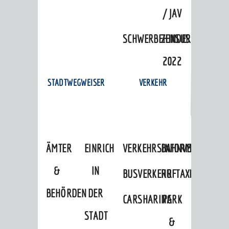
/ JAV
SCHWERBEHINDERTENVERTR
ZENSUS
2022
STADTWEGWEISER
VERKEHR
ÄMTER
EINRICHTUNGEN
VERKEHRSINFORMATIONEN
BAHNVERKEHR
&
IN
BUSVERKEHR
RUFTAXI
BEHÖRDEN
DER
CARSHARING
PARK
STADT
&