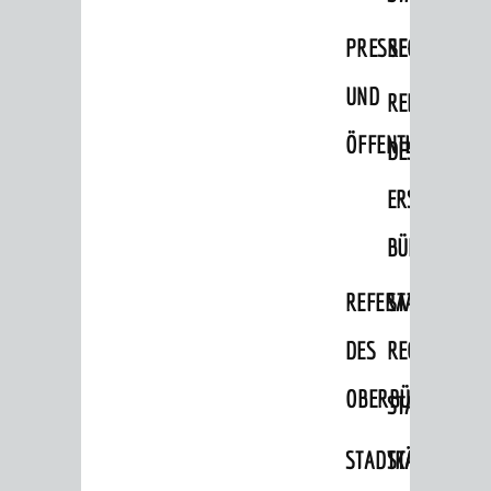
Oberbürgermeister
PRESSE-
RECHNUNGS
Bürgerinformationssystem
Gemeinderat
UND
REFERAT
Ortschaftsräte
ÖFFENTLICHKEITS
DES
Ausschüsse und Beiräte
ERSTEN
Jugendgemeinderat
BÜRGERMEIS
Abgeordnete
REFERAT
STABSSTELL
Stadtrecht
DES
RECHT
RATHAUS
Bürgermeister / Dezernate
OBERBÜRGERMEI
STADTBIBLIO
Ämter
STADTKÄMMEREI
STANDESAM
Amtliche Bekanntmachungen