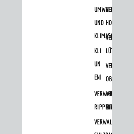
Verkehrsinformationen
UMWELT-
VERWALTUNG
Bahnverkehr
UND
HOHENSACH
Busverkehr
KLIMASCHUTZ
VERWALTUNG
Ruftaxi
Carsharing
KLIMASCHUTZ
LÜTZELSACH
Park & Ride
UND
VERWALTUNG
Parken
ENERGIEMANAGE
OBERFLOCKE
Radfahren
VERWALTUNGSSTE
VERWALTUNG
Verkehrsplanung
RIPPENWEIER
RITSCHWEIE
STADTPLAN / GEOPORTAL
VERWALTUNGSSTE
© Stadt Weinheim 2026