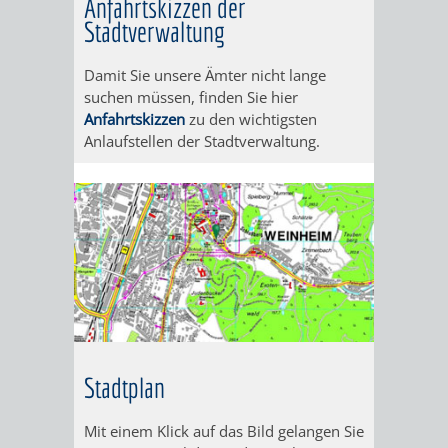
Anfahrtskizzen der
STADTENTWICKLUNG
HILFE
TAGESORDNUNG
BERATUNGSERGEBNI
Stadtverwaltung
BERATUNGSERGEBNISSE
MENSCHEN
MENSCHEN
/
Damit Sie unsere Ämter nicht lange
suchen müssen, finden Sie hier
MIT
MIT
SITZUNGSUNTERLAGEN
Anfahrtskizzen
zu den wichtigsten
Anlaufstellen der Stadtverwaltung.
BEHINDERUNG
DEMENZ
UMLEGUNGSAUSSCHUSS
BERATENDE
MIGRANTEN
BAUHERREN
AUSSCHÜSSE
/
BAUHERRENBERATUNG
GRUNDSTÜCKSWERTERMITTLUNG
BERATUNGSERGEBNISS
FLÜCHTLINGE
RATHAUS
DENKMALSCHUTZ
VERKAUF
STÄDTISCHER
AUFGABEN
STEUERVORTEILE
Stadtplan
BAUPLÄTZE
DER
SATZUNGEN
BÜRGERMEISTER
ÄMTER
Mit einem Klick auf das Bild gelangen Sie
UNTEREN
VERKAUF
IM