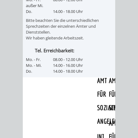
AN
außer Mi.
WIRTSCHAFT
UND
Do.
14.00 - 18.00 Uhr
DEINE
Bitte beachten Sie die unterschiedlichen
BAU)
KULTURBÜR
MUSEUM
Sprechzeiten der einzelnen Ämter und
STADT
Dienststellen.
GEBÄUDEBETRIEB
LIEGENSCHAFT
STADTTOURI
WIRTSCHA
Wir haben gleitende Arbeitszeit.
WIEDERVERMIETUNGSPRÄMIE
Tel. Erreichbarkeit:
UND
IMMOBILIENMAN
Mo. - Fr.
08.00 - 12.00 Uhr
STADTMAR
Mo. - Mi.
14.00 - 16.00 Uhr
Do.
14.00 - 18.00 Uhr
AMT
AMT
FÜR
FÜR
SOZIALE
STADTENTWI
ANGELEGENHEITE
AMT
INTEGRATIONSBE
FÜR