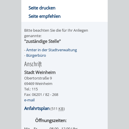
/
AMT
AMT
Seite drucken
DENKMALSCHUTZBEHÖRDE
STÄDTISCHER
BEREICH
Seite empfehlen
DEZERNATE
FÜR
FÜR
HÄUSER
DENKMALSCHUTZ
Bitte beachten Sie die für Ihr Anliegen
BAURECHT
BILDUNG
/
genannte:
GENEHMIGUNGSVERFAHREN
TAG
"zuständige Stelle"
UND
UND
LIEGENSCHAFTEN
-
Ämter in der Stadtverwaltung
DES
-
Bürgerbüro
DENKMALSCHUTZ
SPORT
ABWASSERBESEITIGUNG
Anschrift
OFFENEN
AMT
AMT
Stadt Weinheim
DENKMALS
ERSCHLIESSUNGSBEITRAG
Obertorstraße 9
69469 Weinheim
FÜR
FÜR
Tel.: 115
ANTRAGSVERFAHREN
Fax: 06201 / 82 - 268
IMMOBILIENWIRT
KULTUR,
e-mail
VERMIETE
Anfahrtsplan
(511
KB
)
TOURISMUS
STABSSTELLE
HOCHBAU
DOCH
Öffnungszeiten:
&
BÄDER
(PLANUNG
Mo. - Fr.
08.00 - 12.00 Uhr