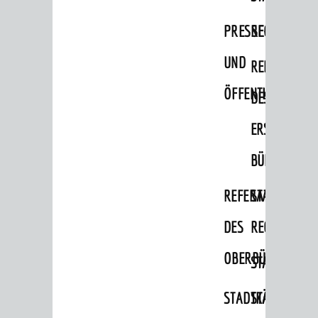
Dienstleistungen Service BW
PRESSE-
RECHNUNGS
Behördennummer 115
UND
REFERAT
Familien
ÖFFENTLICHKEITS
DES
Kinder und Jugendliche
ERSTEN
Senioren
BÜRGERMEIS
Menschen mit Behinderung
Menschen mit Demenz
REFERAT
STABSSTELL
Migranten / Flüchtlinge
DES
RECHT
Bauherren
OBERBÜRGERMEI
STADTBIBLIO
Vermiete doch an deine Stadt
STADTKÄMMEREI
STANDESAM
POLITIK & GREMIEN