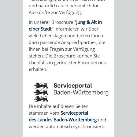
STADTENTWICKLUNG
HILFE
und natürlich auch persönlich für
TAGESORDNUNG
BERATUNGSERGEBNI
Auskünfte zur Verfügung.
BERATUNGSERGEBNISSE
MENSCHEN
MENSCHEN
/
In unserer Broschüre
"Jung & Alt in
einer Stadt"
informieren wir über
MIT
MIT
SITZUNGSUNTERLAGEN
viele Lebenslagen und bieten Ihnen
dazu passende Ansprechpartner, die
BEHINDERUNG
DEMENZ
UMLEGUNGSAUSSCHUSS
BERATENDE
Ihnen bei Fragen zur Verfügung
stehen. Die Broschüre können Sie
MIGRANTEN
BAUHERREN
AUSSCHÜSSE
ebenfalls in gedruckter Form bei uns
erhalten.
/
BAUHERRENBERATUNG
GRUNDSTÜCKSWERTERMITTLUNG
BERATUNGSERGEBNISS
FLÜCHTLINGE
RATHAUS
DENKMALSCHUTZ
VERKAUF
STÄDTISCHER
Die Inhalte auf diesen Seiten
AUFGABEN
STEUERVORTEILE
stammen vom
Serviceportal
BAUPLÄTZE
des Landes Baden-Württemberg
und
DER
SATZUNGEN
werden automatisch synchronisiert.
BÜRGERMEISTER
ÄMTER
UNTEREN
VERKAUF
IM