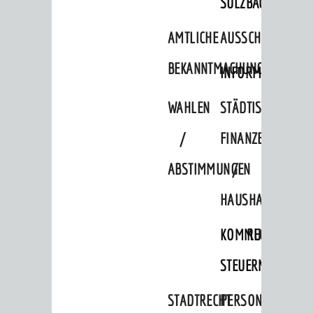
SULZBACH
Verkehrsinformationen
AMTLICHE
AUSSCHREIBUNGE
Bahnverkehr
Busverkehr
BEKANNTMACHUNGEN
INFORMATIONSPF
Ruftaxi
WAHLEN
STÄDTISCHE
Carsharing
/
FINANZEN
Park & Ride
ABSTIMMUNGEN
/
Parken
HAUSHALT
Radfahren
Verkehrsplanung
KOMMUNALE
RECHNUNGSS
STADTPLAN / GEOPORTAL
STEUERN
STADTRECHT
PERSONALRAT