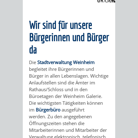
Angebote
»
Dienstleistungen Service BW
ABWASSERBESEITIGUNG
RITSCHWEIER
SULZBACH
Wir sind für unsere
BEHÖRDENNUMMER
FAMILIEN
AUSSCHÜSSE
JUGENDGEMEINDE
Bürgerinnen und Bürger
115
BERATUNG
UND
TAGESORDNUNG
PROJEKTE
da
UND
BEIRÄTE
/
Die
Stadtverwaltung Weinheim
HILFE
begleitet ihre Bürgerinnen und
AUSSCHUSS
HAUPTAUSSCHUSS
SITZUNGSUNTERL
Bürger in allen Lebenslagen. Wichtige
Anlaufstellen sind die Ämter im
KINDER
SENIOREN
FÜR
BERATUNGSERGEBNISS
ABGEORDNETE
Rathaus/Schloss und in den
Büroetagen der Weinheim Galerie.
UND
TECHNIK,
BETREUUNG
FREIZEITANGEBOTE
KINDER-
STADTRECHT
Die wichtigsten Tätigkeiten können
im
Bürgerbüro
ausgeführt
JUGENDLICHE
UMWELT
UND
BERATUNG
UND
werden. Zu den angegebenen
Öffnungszeiten stehen die
UND
PFLEGE
UND
JUGENDBEIRAT
Mitarbeiterinnen und Mitarbeiter der
Verwaltung elektronisch, telefonisch