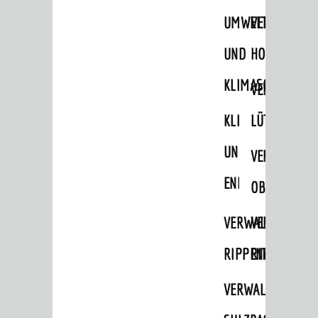
UMWELT-
VERWALTUNG
Ausschreibungen
Wahlen / Abstimmungen
UND
HOHENSACH
Städtische Finanzen / Haushalt
KLIMASCHUTZ
VERWALTUNG
Stadtrecht
KLIMASCHUTZ
LÜTZELSACH
Personalrat / JAV
UND
VERWALTUNG
Schwerbehindertenvertretung
ENERGIEMANAGE
Zensus 2022
OBERFLOCKE
STADTWEGWEISER
VERWALTUNGSSTE
VERWALTUNG
Ämter & Behörden
RIPPENWEIER
RITSCHWEIE
Einrichtungen in der Stadt
VERWALTUNGSSTE
VERKEHR