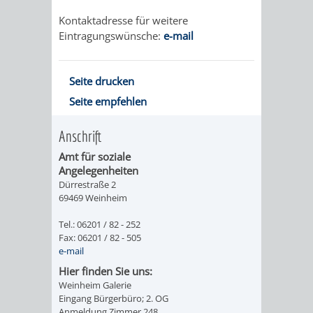
&
Kontaktadresse für weitere
BÄDER
Eintragungswünsche:
e-mail
VERANSTALTUNGSRÄUME
Seite drucken
Seite empfehlen
STADTHALLE
ROLF-
Anschrift
ENGELBRECHT-
Amt für soziale
HAUS
Angelegenheiten
Dürrestraße 2
69469 Weinheim
BÜRGERSAAL
Tel.: 06201 / 82 - 252
IM
Fax: 06201 / 82 - 505
e-mail
ALTEN
Hier finden Sie uns:
Weinheim Galerie
RATHAUS
Eingang Bürgerbüro; 2. OG
Anmeldung Zimmer 248