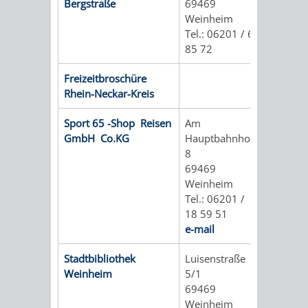
SULZBACH
Bergstraße
69469
Weinheim
Tel.: 06201 / 6
AMTLICHE
AUSSCHREIBUNGE
85 72
BEKANNTMACHUNGEN
INFORMATIONSPF
Freizeitbroschüre
Rhein-Neckar-Kreis
WAHLEN
STÄDTISCHE
Sport 65 -Shop Reisen
Am
/
FINANZEN
GmbH Co.KG
Hauptbahnhof
8
ABSTIMMUNGEN
/
69469
Weinheim
HAUSHALT
Tel.: 06201 /
18 59 51
e-mail
KOMMUNALE
RECHNUNGSS
Stadtbibliothek
Luisenstraße
STEUERN
Weinheim
5/1
69469
STADTRECHT
PERSONALRAT
Weinheim