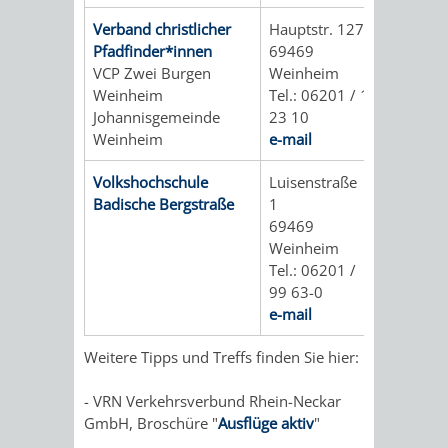
VERMIETUNG
/
Verband christlicher
Hauptstr. 127
JÜDISCHE
Pfadfinder*innen
69469
VON
FAMILIENFORSCHUNG
VCP Zwei Burgen
Weinheim
SPUREN
Weinheim
Tel.: 06201 / 1
RÄUMEN
Johannisgemeinde
23 10
IN
Weinheim
e-mail
WEINHEIM
Volkshochschule
Luisenstraße
Badische Bergstraße
1
KRIEGERDENKMAL
69469
Weinheim
NOTRUFNUMMERN
PARTEIEN
Tel.: 06201 /
99 63-0
UND
e-mail
SOZIALE
NOTDIENSTE
Weitere Tipps und Treffs finden Sie hier:
EINRICHTUNGEN
- VRN Verkehrsverbund Rhein-Neckar
SPIELPLÄTZE
SPORTSTÄTTEN
GmbH, Broschüre "
Ausflüge aktiv
"