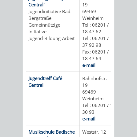
Central"
19
UMWELT-
VERWALTUNG
Jugendinitiative Bad.
69469
Bergstraße
Weinheim
UND
HOHENSACH
Gemeinnützige
Tel.: 06201 /
Initiative
18 47 62
KLIMASCHUTZ
VERWALTUNG
Jugend-Bildung-Arbeit
Tel.: 06201 /
37 92 98
KLIMASCHUTZ
LÜTZELSACH
Fax: 06201 /
18 47 64
UND
e-mail
VERWALTUNG
ENERGIEMANAGE
Jugendtreff Café
Bahnhofstr.
OBERFLOCKE
Central
19
69469
VERWALTUNGSSTE
VERWALTUNG
Weinheim
Tel.: 06201 / 1
RIPPENWEIER
RITSCHWEIE
30 93
e-mail
VERWALTUNGSSTE
Musikschule Badische
Weststr. 12