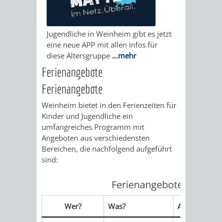
STADTENTWICKLUNG
HILFE
TAGESORDNUNG
BERATUNGSERGEBNI
BERATUNGSERGEBNISSE
MENSCHEN
MENSCHEN
/
Jugendliche in Weinheim gibt es jetzt
eine neue APP mit allen Infos für
MIT
MIT
SITZUNGSUNTERLAGEN
diese Altersgruppe
...mehr
Ferienangebote
BEHINDERUNG
DEMENZ
UMLEGUNGSAUSSCHUSS
BERATENDE
Ferienangebote
MIGRANTEN
BAUHERREN
AUSSCHÜSSE
Weinheim bietet in den Ferienzeiten für
Kinder und Jugendliche ein
/
BAUHERRENBERATUNG
GRUNDSTÜCKSWERTERMITTLUNG
BERATUNGSERGEBNISS
umfangreiches Programm mit
Angeboten aus verschiedensten
FLÜCHTLINGE
RATHAUS
Bereichen, die nachfolgend aufgeführt
DENKMALSCHUTZ
VERKAUF
sind:
STÄDTISCHER
AUFGABEN
STEUERVORTEILE
Ferienangebote
BAUPLÄTZE
DER
SATZUNGEN
Wer?
Was?
Adresse
BÜRGERMEISTER
ÄMTER
UNTEREN
VERKAUF
IM