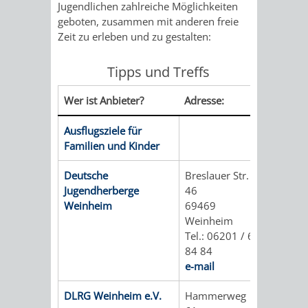
Jugendlichen zahlreiche Möglichkeiten
geboten, zusammen mit anderen freie
PRESSE-
RECHNUNGS
Zeit zu erleben und zu gestalten:
UND
REFERAT
Tipps und Treffs
ÖFFENTLICHKEITS
DES
Wer ist Anbieter?
Adresse:
ERSTEN
Ausflugsziele für
Familien und Kinder
BÜRGERMEIS
Deutsche
Breslauer Str.
REFERAT
STABSSTELL
Jugendherberge
46
Weinheim
69469
DES
RECHT
Weinheim
Tel.: 06201 / 6
OBERBÜRGERMEI
84 84
STADTBIBLIO
e-mail
STADTKÄMMEREI
STANDESAM
DLRG Weinheim e.V.
Hammerweg