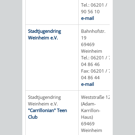
Tel.: 06201 /
/ JAV
90 56 10
e-mail
SCHWERBEHINDERTENVERTR
ZENSUS
Stadtjugendring
Bahnhofstr.
2022
Weinheim e.V.
19
69469
STADTWEGWEISER
VERKEHR
Weinheim
Tel.: 06201 / 7
04 86 46
Fax: 06201 / 7
04 86 44
e-mail
ÄMTER
EINRICHTUNGEN
VERKEHRSINFORMATIONEN
BAHNVERKEHR
Stadtjugendring
Weststraße 12
&
IN
BUSVERKEHR
RUFTAXI
Weinheim e.V.
(Adam-
"Carrillonian" Teen
Karrillon-
BEHÖRDEN
DER
CARSHARING
PARK
Club
Haus)
69469
STADT
&
Weinheim