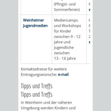
(Pfingst- und
62 06
RENTENABTE
UNTERBRI
Sommerferien)
e-mail
VON
Weinheimer
Mediencamps
Hauptstraße
Jugendmedien
und Workshops
69469 Wein
OBDACHL
für Kinder
Tel.: 06201 /
zwischen 9 - 12
25 90
UND
Jahre und
e-mail
Jugendliche
FLÜCHTLI
zwischen
13 - 16 Jahre
EIGENBETRIEB
FEUERWEHR
Kontaktadresse für weitere
STADTENTWÄSSE
Eintragungswünsche:
e-mail
PERSONAL-
Tipps und Treffs
UND
Tipps und Treffs
ORGANISAT
In Weinheim und der näheren
Umgebung werden Kindern und
STADTARCHI