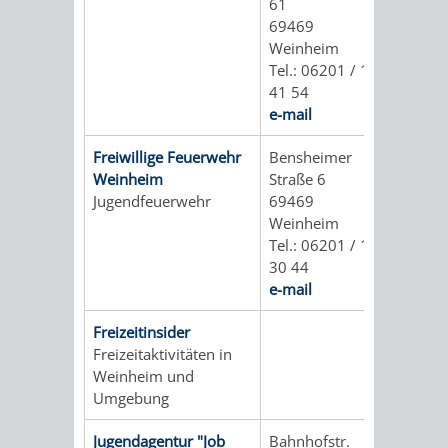
61
FINANZEN
STEUERABTEIL
HEIRATEN
69469
Weinheim
UND
IN
GRUNDSTEUER
Tel.: 06201 / 1
41 54
HAUSHALT
WEINHEIM
e-mail
STADTKASSE
Freiwillige Feuerwehr
Bensheimer
INFORMATIO
WEINHEIME
BETEILIGUNGSMA
Weinheim
Straße 6
Jugendfeuerwehr
69469
DES
KIRCHEN
Weinheim
Tel.: 06201 / 1
STANDESAM
FOTOMOTIV
30 44
e-mail
-
Freizeitinsider
WEINHEIM
Freizeitaktivitäten in
Weinheim und
ALS
Umgebung
GASTGEBER
Jugendagentur "Job
Bahnhofstr.