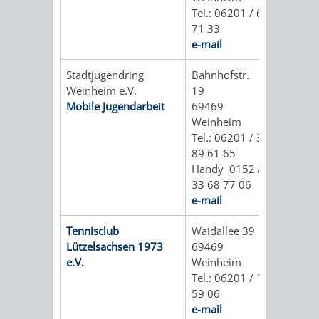
Z
ONLINE-
STADTHALLE
ROLF-
Tel.: 06201 / 6
71 33
KATALOG
ENGELBRECHT-
e-mail
HAUS
Stadtjugendring
Bahnhofstr.
VERANSTALTUNGEN
AUSBILDUNG
Weinheim e.V.
19
Mobile Jugendarbeit
69469
&
BÜRGERSAAL
Weinheim
Tel.: 06201 / 3
PRAKTIKA
IM
89 61 65
Handy 0152 /
ALTEN
LEIHVERKEHR
SERVICE
33 68 77 06
e-mail
RATHAUS
DER
FÜR
Tennisclub
Waidallee 39
BIBLIOTHEK
LEHRER/INNEN
STADTARCHIV
Lützelsachsen 1973
69469
e.V.
Weinheim
&
BENUTZUNG
BESTANDSÜBERSICHT
Tel.: 06201 / 1
59 06
ERZIEHER/INNEN
MELDEKARTEI
VERÖFFENTLICHUNGEN
e-mail