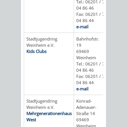
Tel.: 06201 / 7
FRIEDHÖFE
KIRCHEN
RIDE
04 86 46
Fax: 06201 / 7
BESTATTUNGSMÖGLICHKEITEN
HAUPTFRIEDHOF
KULTUREINRICHTUNGEN
04 86 44
PARKEN
RADFAHREN
e-mail
WEINHEIM
THEATER
MUSEUM
APP
VRNNEXTBIKE
Stadtjugendring
Bahnhofstr.
Weinheim e.V.
19
FRIEDHÖFE
FRIEDHOF
VERANSTALTUNGEN
KINDER
EASYPARKEN
VERKEHRSPLANU
Kids Clubs
69469
Weinheim
HOHENSACHSEN
LÜTZELSACHSEN
IM
STADTPLAN /
Tel.: 06201 / 7
GEOPORTAL
04 86 46
FRIEDHOF
FRIEDHOF
MUSEUM
Fax: 06201 / 7
04 86 44
OBERFLOCKENBACH
RIPPENWEIER-
STADTBIBLIOTHEK
KINO
e-mail
HEILIGKREUZ
Stadtjugendring
Konrad-
A
AUSLEIHE
VERANSTALTER
Weinheim e.V.
Adenauer-
FRIEDHOF
Mehrgenerationenhaus
Straße 14
BIS
MEDIENANGEBOTE
VERANSTALTUNGSRÄUME
West
69469
SULZBACH
Weinheim