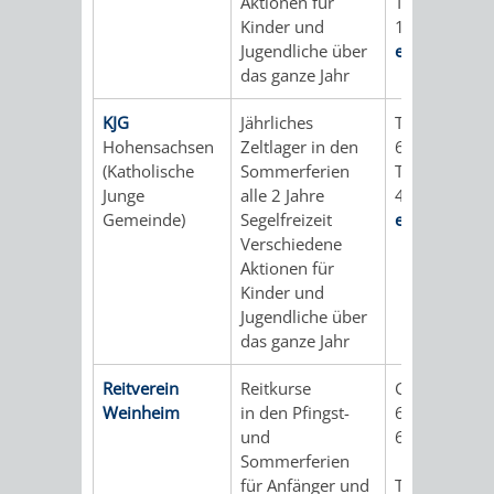
Aktionen für
Tel.: 06201 /
AN
WIRTSCHAFT
Kinder und
13
UND
Jugendliche über
e-mail
DEINE
das ganze Jahr
BAU)
KULTURBÜR
MUSEUM
STADT
KJG
Jährliches
Talstraße 17
GEBÄUDEBETRIEB
LIEGENSCHAFT
STADTTOURI
WIRTSCHA
Hohensachsen
Zeltlager in den
69469 Wein
WIEDERVERMIETUNGSPRÄMIE
(Katholische
Sommerferien
Tel.: 06201 /
UND
IMMOBILIENMAN
Junge
alle 2 Jahre
48
Gemeinde)
Segelfreizeit
e-mail
STADTMAR
Verschiedene
Aktionen für
AMT
AMT
Kinder und
Jugendliche über
FÜR
FÜR
das ganze Jahr
SOZIALE
STADTENTWI
Reitverein
Reitkurse
Gorxheimerta
Weinheim
in den Pfingst-
60
ANGELEGENHEITE
und
69469 Wein
AMT
Sommerferien
für Anfänger und
Tel.: 06201 /
INTEGRATIONSBE
FÜR