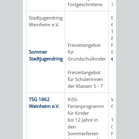
Fortgeschrittene
70
VERKEHRSA
Stadtjugendring
Bahnhofstra
Weinheim e.V.
69469 Wein
UND
Tel.: 06201 /
86 46
GRÜNFLÄCH
Freizeitangebot
Fax: 06201 /
Sommer
für
86 44
INFRASTRU
STRASSEN- 
Stadtjugendring
Grundschulkinder
e-mail
ND L
Freizeitangebot
für SchülerInnen
ANDSCHAF
der Klassen 5 - 7
FRIEDHÖFE
BAUBETRI
TSG 1862
KiSS-
Waidallee 2/
Weinheim e.V.
Ferienprogramm
69469 Wein
AMT
BÜRGER-
für Kinder
bis 12 Jahre in
Tel.: 06201 /
FÜR
UND
den
0
Sommerferien
Fax: 06201 /