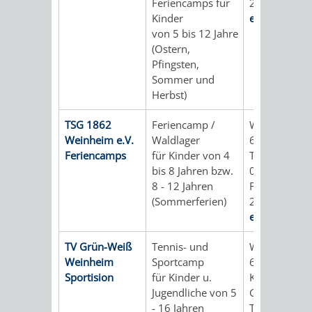
VERMESSUNG,
ORDNUNGSA
Feriencamps für
20
Kinder
e-mail
BODENORDNUNG
von 5 bis 12 Jahre
AUSLÄNDERA
BÜRGERB
(Ostern,
UND
Pfingsten,
GEWERBE-
ÖFFENTLI
Sommer und
GEOINFORMATIO
Herbst)
UND
SICHERHEI
TSG 1862
Feriencamp /
Waidallee 2/
GESUNDHEIT
ORDNUNG
Weinheim e.V.
Waldlager
69469 Wein
Feriencamps
für Kinder von 4
Tel.: 06201 /
UND
bis 8 Jahren bzw.
0
8 - 12 Jahren
Fax: 06201 /
VERKEHR
(Sommerferien)
20
e-mail
VERKEHRS
BUSSGEL
TV Grün-Weiß
Tennis- und
Waidallee 10
Weinheim
Sportcamp
69469 Wein
GEMEINDE
AKTUELL
Sportision
für Kinder u.
Kontakt: Fra
Jugendliche von 5
Gumbinger
VERKEHR
- 16 Jahren
Tel.: 0176 / 