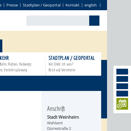
e
Presse
Stadtplan / Geoportal
Kontakt
english
KEHR
STADTPLAN / GEOPORTAL
Bahn, Ruftaxi, Radwege,
Wo finde ich was?
en, Verkehrsplanung
Blick auf Weinheim
Anschrift
Stadt Weinheim
Wahlamt
Dürrestraße 2