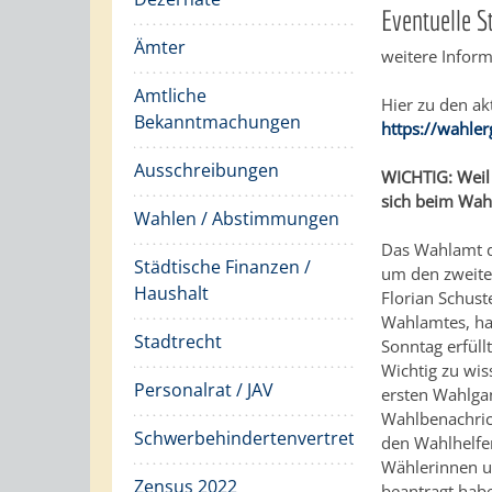
Eventuelle 
Ämter
weitere Inform
Amtliche
Hier zu den a
Bekanntmachungen
https://wahl
Ausschreibungen
WICHTIG: Weil 
sich beim Wa
Wahlen / Abstimmungen
Das Wahlamt d
Städtische Finanzen /
um den zweite
Haushalt
Florian Schust
Wahlamtes, ha
Stadtrecht
Sonntag erfüll
Wichtig zu wi
Personalrat / JAV
ersten Wahlgan
Wahlbenachric
Schwerbehindertenvertretung
den Wahlhelfe
Wählerinnen u
Zensus 2022
beantragt habe