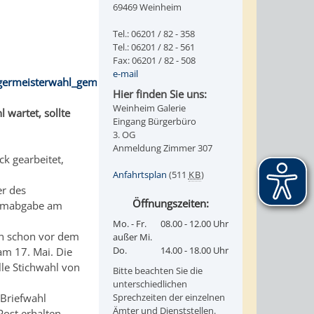
69469 Weinheim
Tel.: 06201 / 82 - 358
Tel.: 06201 / 82 - 561
Fax: 06201 / 82 - 508
e-mail
ermeisterwahl_gemeinde/index.html
Hier finden Sie uns:
Weinheim Galerie
 wartet, sollte
Eingang Bürgerbüro
3. OG
Anmeldung Zimmer 307
k gearbeitet,
Anfahrtsplan
(511
KB
)
er des
Öffnungszeiten:
timmabgabe am
Mo. - Fr.
08.00 - 12.00 Uhr
rn schon vor dem
außer Mi.
Do.
14.00 - 18.00 Uhr
am 17. Mai. Die
le Stichwahl von
Bitte beachten Sie die
unterschiedlichen
 Briefwahl
Sprechzeiten der einzelnen
Ämter und Dienststellen.
Post erhalten