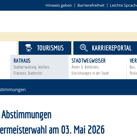
Hinweis geben
Barrierefreiheit
Leichte Sprach
VICE
TOURISMUS
KARRIEREPORTAL
RATHAUS
STADTWEGWEISER
VER
Stadtverwaltung, Wahlen,
Ämter & Behörden,
Bus, 
Finanzen, Stadtrecht
Einrichtungen in der Stadt
Park
bstimmungen
/ Abstimmungen
ermeisterwahl am 03. Mai 2026