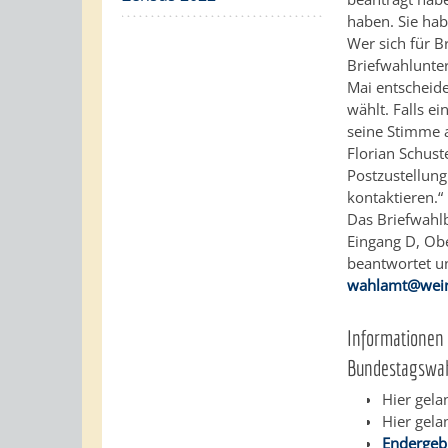
haben. Sie ha
Wer sich für B
Briefwahlunte
Mai entscheide
wählt. Falls e
seine Stimme a
Florian Schust
Postzustellung
kontaktieren.“
Das Briefwahlb
Eingang D, Obe
beantwortet u
wahlamt@wei
Informationen
Bundestagswa
Hier gela
Hier gela
Endergeb