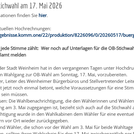
Stichwahl am 17. Mai 2026
ationen finden Sie
hier
.
ktuellen Hochrechnungen:
ergebnisse.komm.one/22/produktion/8226096/0/20260517/buerg
jede Stimme zählt: Wer noch auf Unterlagen für die OB-Stichwahl
hlamt melden
er Stadt Weinheim hat in den vergangenen Tagen unter Hochdruc
n Wahlgang zur OB-Wahl am Sonntag, 17. Mai, vorzubereiten.
er, Leiter des Weinheimer Bürgerbüros und Stellvertretender Leit
t jetzt noch einmal betont, welche Voraussetzungen für eine S
t sein müssen.
ssen: Die Wahlbenachrichtigung, die den Wählerinnen und Wähle
g am 3. Mai zugegangen ist, bezieht sich auch auf die Stichwahl 
htigung wurde in den Wahlkabinen dem Wähler für eine eventuel
rn vor Ort wieder zurückgegeben.
nd Wähler, die schon vor der Wahl am 3. Mai für beide Wahltage
n, sollten ihren Wahlschein für den 17. Mai zwischenzeitlich per 