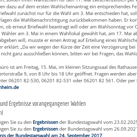
ben dazu auf dem ersten Wahlscheinantrag ein entsprechendes Fe
riefwahl zunächst nur für die Wahl am 3. Mai entschieden hat, sol
rlagen die Wahlbenachrichtigung zurückbekommen haben. Er kon
n, ob erneut Briefwahl beantragt will oder am Wahlsonntag vor 
in Wähler am 3. Mai in einem Wahllokal gewählt hat, am 17. Mai a
bgeben will, musste er einen Antrag auf Erteilung eines Wahlschei
er erklärt: „Da wir wegen der Kürze der Zeit eine Verzögerung bei
 nicht ganz ausschließen können, bitten wir bei Fragen, das Wahl
üro ist am Freitag, 15. Mai, im kleinen Sitzungssaal des Rathauses
rtorstraße 9, von 8 Uhr bis 18 Uhr geöffnet. Fragen werden aber
nter 06201 82-530, 06201 82-531 oder 06201 82 561. Oder per 
nheim.de
 und Ergebnisse vorangegangener Wahlen
hl
ngen Sie zu den
Ergebnissen
der Bundestagswahl vom 23.02.202
ngen Sie zu den
Ergebnissen
der Bundestagswahl vom 26.09.202
nis der Bundestagswahl am 24. September 2017