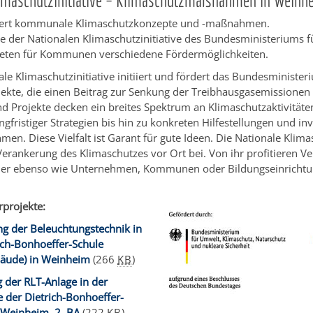
limaschutzinitiative – Klimaschutzmaßnahmen in Weinh
dert kommunale Klimaschutzkonzepte und -maßnahmen.
 der Nationalen Klimaschutzinitiative des Bundesministeriums f
ieten für Kommunen verschiedene Fördermöglichkeiten.
ale Klimaschutzinitiative initiiert und fördert das Bundesminister
jekte, die einen Beitrag zur Senkung der Treibhausgasemissionen l
 Projekte decken ein breites Spektrum an Klimaschutzaktivitäte
ngfristiger Strategien bis hin zu konkreten Hilfestellungen und in
n. Diese Vielfalt ist Garant für gute Ideen. Die Nationale Klimas
 Verankerung des Klimaschutzes vor Ort bei. Von ihr profitieren 
er ebenso wie Unternehmen, Kommunen oder Bildungseinrichtu
rprojekte:
g der Beleuchtungstechnik in
ich-Bonhoeffer-Schule
bäude) in Weinheim
(266
KB
)
 der RLT-Anlage in der
e der Dietrich-Bonhoeffer-
 Weinheim, 2. BA
(222
KB
)