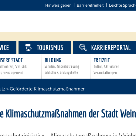
Hinweis geben
Barrierefreiheit
Leichte Sprach
VICE
TOURISMUS
KARRIEREPORTAL
NSERE STADT
BILDUNG
FREIZEIT
dtportrait, Statistik
Schulen, Kinderbetreuung
Kultur, Aktivitäten
rgerengagement
Bibliothek, Bildungskette
Veranstaltungen
utz
»
Geförderte Klimaschutzmaßnahmen
te Klimaschutzmaßnahmen der Stadt Wei