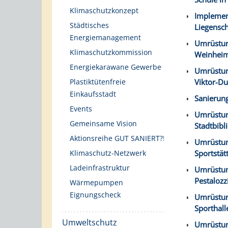
Klimaschutzkonzept
Implement
Städtisches
Liegensc
Energiemanagement
Umrüstung
Klimaschutzkommission
Weinheim
Energiekarawane Gewerbe
Umrüstun
Plastiktütenfreie
Viktor-D
Einkaufsstadt
Sanierun
Events
Umrüstung
Gemeinsame Vision
Stadtbib
Aktionsreihe GUT SANIERT?!
Umrüstun
Klimaschutz-Netzwerk
Sportstä
Ladeinfrastruktur
Umrüstung
Pestaloz
Wärmepumpen
Eignungscheck
Umrüstung
Sporthal
Umweltschutz
Umrüstun