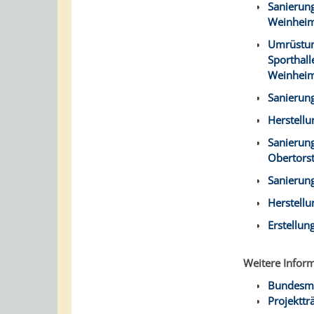
Sanierun
Weinhei
Umrüstung
Sporthal
Weinhei
Sanierun
Herstellu
Sanierun
Obertors
Sanierun
Herstellu
Erstellun
Weitere Inform
Bundesmi
Projektträ