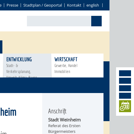
e
Presse
Stadtplan / Geoportal
Kontakt
english
ENTWICKLUNG
WIRTSCHAFT
Stadt- &
Gewerbe, Handel
Verkehrsplanung,
Immobilien
Umwelt, Klima, Bauen
nheim
Anschrift
Stadt Weinheim
Referat des Ersten
Bürgermeisters