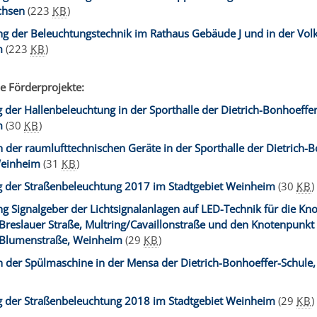
chsen
(223
KB
)
g der Beleuchtungstechnik im Rathaus Gebäude J und in der Vol
m
(223
KB
)
e Förderprojekte:
 der Hallenbeleuchtung in der Sporthalle der Dietrich-Bonhoeffer
m
(30
KB
)
 der raumlufttechnischen Geräte in der Sporthalle der Dietrich-B
Weinheim
(31
KB
)
g der Straßenbeleuchtung 2017 im Stadtgebiet Weinheim
(30
KB
)
 Signalgeber der Lichtsignalanlagen auf LED-Technik für die Kn
Breslauer Straße, Multring/Cavaillonstraße und den Knotenpunkt
/Blumenstraße, Weinheim
(29
KB
)
h der Spülmaschine in der Mensa der Dietrich-Bonhoeffer-Schule
g der Straßenbeleuchtung 2018 im Stadtgebiet Weinheim
(29
KB
)