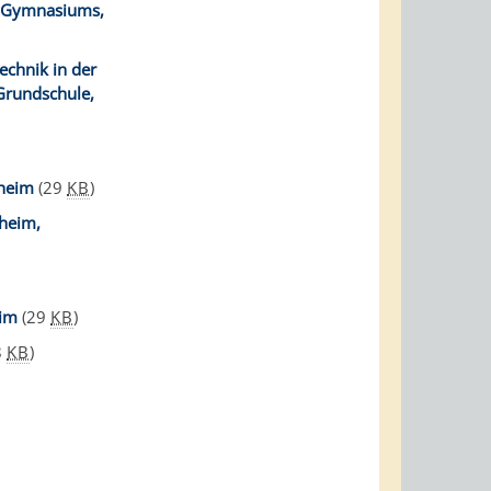
g-Gymnasiums,
echnik in der
Grundschule,
nheim
(29
KB
)
heim,
eim
(29
KB
)
8
KB
)