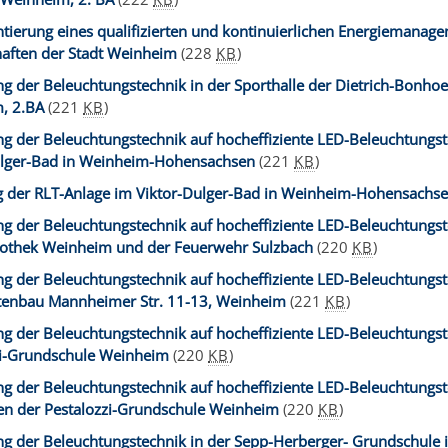
ierung eines qualifizierten und kontinuierlichen Energiemanage
haften der Stadt Weinheim
(228
KB
)
 der Beleuchtungstechnik in der Sporthalle der Dietrich-Bonhoef
, 2.BA
(221
KB
)
g der Beleuchtungstechnik auf hocheffiziente LED-Beleuchtungs
ulger-Bad in Weinheim-Hohensachsen
(221
KB
)
g der RLT-Anlage im Viktor-Dulger-Bad in Weinheim-Hohensachs
 der Beleuchtungstechnik auf hocheffiziente LED-Beleuchtungst
liothek Weinheim und der Feuerwehr Sulzbach
(220
KB
)
g der Beleuchtungstechnik auf hocheffiziente LED-Beleuchtungs
ttenbau Mannheimer Str. 11-13, Weinheim
(221
KB
)
 der Beleuchtungstechnik auf hocheffiziente LED-Beleuchtungst
zi-Grundschule Weinheim
(220
KB
)
 der Beleuchtungstechnik auf hocheffiziente LED-Beleuchtungst
len der Pestalozzi-Grundschule Weinheim
(220
KB
)
g der Beleuchtungstechnik in der Sepp-Herberger- Grundschule 