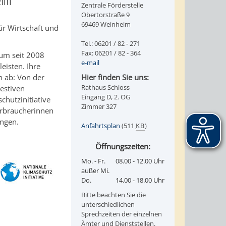
eim
Zentrale Förderstelle
Obertorstraße 9
69469 Weinheim
ür Wirtschaft und
Tel.: 06201 / 82 - 271
Fax: 06201 / 82 - 364
ium seit 2008
e-mail
eisten. Ihre
n ab: Von der
Hier finden Sie uns:
Rathaus Schloss
vestiven
Eingang D, 2. OG
chutzinitiative
Zimmer 327
Verbraucherinnen
ngen.
Anfahrtsplan
(511
KB
)
Öffnungszeiten:
Mo. - Fr.
08.00 - 12.00 Uhr
außer Mi.
Do.
14.00 - 18.00 Uhr
Bitte beachten Sie die
unterschiedlichen
Sprechzeiten der einzelnen
Ämter und Dienststellen.