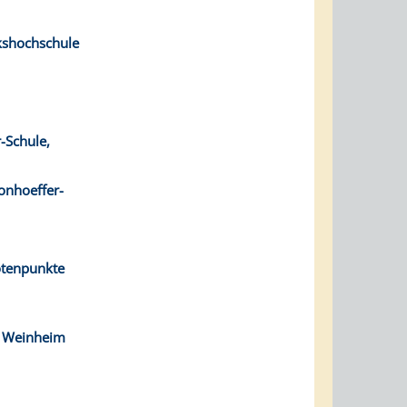
kshochschule
-Schule,
onhoeffer-
otenpunkte
, Weinheim