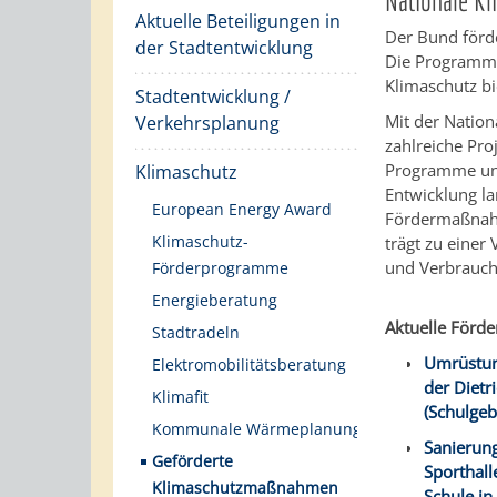
Nationale K
Aktuelle Beteiligungen in
Der Bund för
der Stadtentwicklung
Die Programme
Klimaschutz b
Stadtentwicklung /
Mit der Nation
Verkehrsplanung
zahlreiche Pro
Programme und
Klimaschutz
Entwicklung la
European Energy Award
Fördermaßnahme
Klimaschutz-
trägt zu einer
und Verbrauch
Förderprogramme
Energieberatung
Aktuelle Förde
Stadtradeln
Umrüstun
Elektromobilitätsberatung
der Dietr
Klimafit
(Schulge
Kommunale Wärmeplanung
Sanierung
Geförderte
Sporthall
Klimaschutzmaßnahmen
Schule in