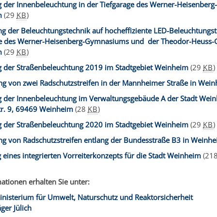
g der Innenbeleuchtung in der Tiefgarage des Werner-Heisenber
m
(29
KB
)
 der Beleuchtungstechnik auf hocheffiziente LED-Beleuchtungst
le des Werner-Heisenberg-Gymnasiums und der Theodor-Heuss-
m
(29
KB
)
g der Straßenbeleuchtung 2019 im Stadtgebiet Weinheim
(29
KB
)
ng von zwei Radschutzstreifen in der Mannheimer Straße in Wei
g der Innenbeleuchtung im Verwaltungsgebäude A der Stadt Wein
tr. 9, 69469 Weinheim
(28
KB
)
g der Straßenbeleuchtung 2020 im Stadtgebiet Weinheim
(29
KB
)
ng von Radschutzstreifen entlang der Bundesstraße B3 in Weinh
g eines integrierten Vorreiterkonzepts für die Stadt Weinheim
(21
ationen erhalten Sie unter:
nisterium für Umwelt, Naturschutz und Reaktorsicherheit
ger Jülich