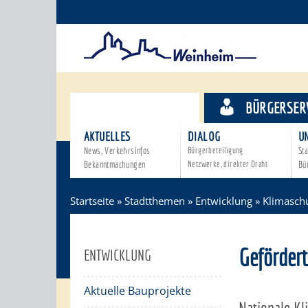
STADTTHEMEN
BÜRGERSER
AKTUELLES
DIALOG
U
News, Verkehrsinfos
Bürgerbeteiligung
Sta
Bekanntmachungen
Netzwerke, direkter Draht
Bü
Startseite
»
Stadtthemen
»
Entwicklung
»
Klimasch
Geförder
ENTWICKLUNG
Aktuelle Bauprojekte