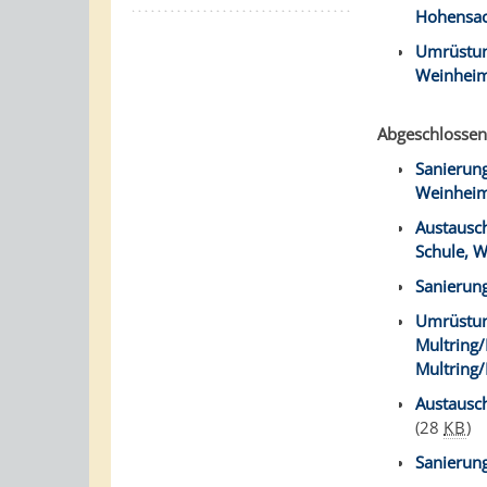
Hohensa
Umrüstun
Weinhei
Abgeschlossen
Sanierung
Weinhei
Austausch
Schule, 
Sanierun
Umrüstung
Multring/
Multring
Austausc
(28
KB
)
Sanierun