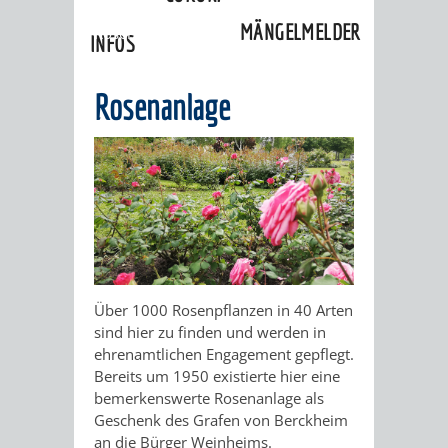
sehenswert
»
Grüne Meilen
»
MÄNGELMELDER
Rosenanlage
INFOS
UNSERE STADT
ZUR
Rosenanlage
UKRAINE
STADTPORTRAIT
STADTGESCHICHTE
WAPPEN
EHRENBÜRGER
BÜRGERENGAGEM
REPORTAGEN
DER
AKTUELLES
KOORDINIER
Über 1000 Rosenpflanzen in 40 Arten
sind hier zu finden und werden in
IMAGEFILM
ENGAGIERTE
WEINHEIMER
ehrenamtlichen Engagement gepflegt.
Bereits um 1950 existierte hier eine
STADT
VEREINE
bemerkenswerte Rosenanlage als
Geschenk des Grafen von Berckheim
UND
an die Bürger Weinheims.