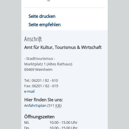
ORGANISATI
Seite drucken
SERVICEBEREICH
EHRUNGEN
Seite empfehlen
FÜR
Anschrift
WISSENSWER
Amt für
Kultur, Tourismus & Wirtschaft
VEREINE
HILFREICHE
- Stadttourismus -
UND
Marktplatz 1 (Altes Rathaus)
ANSPRECHP
69469 Weinheim
ORGANISATIONEN
Tel.: 06201 / 82 - 610
Fax: 06201 / 82 - 619
INFORMATIONSP
e-mail
Hier finden Sie uns:
STÄDTEPARTNERSCHAFTEN
ORTSCHAFTEN
Anfahrtsplan
(511
KB
)
Öffnungszeiten
ANET
CAVAILLON
HOHENSACHSEN
LÜTZELSACH
Mi.
10.00 - 15.00 Uhr
Do.
10.00 - 15.00 Uhr