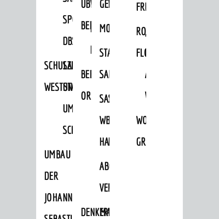
ÜBER
VERFAHREN
GEWERBEFLÄCHENENTWICKLUNGS
EINZELHANDELSKONZEPT
FRÜHLING
HERBST
SPORTHALLE
BEBAUUNGSPLÄNE
BEBAUUNGSPLÄNE
MOBILFUNKKONZEPT
LÄRMAKTIONSPLAN
RODENSTEINER
„WOINEM
DBS
KERNSTADT
STADTERNEUERUNG/-
FLOHMARKT
LIVE“
SCHULZENTRUM
SANIERUNG-
BEBAUUNGSPLÄNE
SANIERUNG
AM
WESTSTADT
UND
ORTSTEILE
WINDECKPLATZ
SANIERUNG
SANIERUNGSGEBIET
UMBAUMASSNAHME S
WESTLICH
HILDEBRANDSCHE
WOCHENMARKT
CHLOSS
HAUPTBAHNHOF
MÜHLE
GROOVE
UMBAU
ABGESCHLOSSENE
DER
VERFAHREN
JOHANN-
DENKMALSCHUTZ
ERHALTUNGSSATZUNGEN
SEBASTIAN-