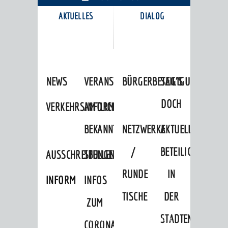
AKTUELLES
DIALOG
KARRIEREPORTAL
NEWS
VERANSTALTUNGSKALENDER
BÜRGERBETEILIGUNG
SAG'S
DOCH
VERKEHRSINFORMATIONEN
AMTLICHE
BEKANNTMACHUNGEN
NETZWERKE
AKTUELLE
/
BETEILIGUNGEN
AUSSCHREIBUNGEN
STELLENANGEBOTE
RUNDE
IN
INFORMATIONSPFLICHTEN
INFOS
TISCHE
DER
ZUM
STADTENTWICKLU
Startseite
»
Stadtthemen
»
Freizeit
»
CORONAVIRUS