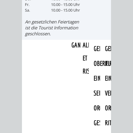
IMOLA
LUTHERSTADT
EINRICHTUNGEN
WISSENSWERTE
EINRICHTUN
WISSENSW
Fr.
10.00 - 15.00 Uhr
Sa.
10.00 - 15.00 Uhr
EISLEBEN
SEHENSWÜRDIGKE
VERANSTALTUN
SEHENSWÜRD
VERANSTA
An gesetzlichen Feiertagen
ist die Tourist Information
RAMAT
VARCES
ORTSVEREINE
ORTSCHAFTSRA
ORTSVEREIN
ORTSCHAF
geschlossen.
GAN
ALLIÈRES
GESCHICHTE
PARTNERSCHAF
GESCHICHTE
PARTNERS
ET
OBERFLOCKENBAC
RIPPENWEIE
RISSET
EINRICHTUNGEN
WISSENSWERTE
EINRICHTUN
WISSENSW
SEHENSWÜRDIGKE
VERANSTALTUN
VERANSTALT
ORTSVERE
ORTSVEREINE
ORTSCHAFTSRA
ORTSCHAFTS
GESCHICH
GESCHICHTE
RITSCHWEIE