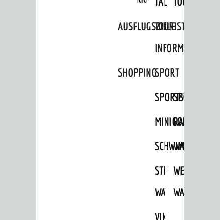
TAL
TOUR
Umweltschutz
WIRTSCHAFT
AUSFLUGSZIELE
TOURIST
Standortportrait
INFORMATION
Unternehmen
SHOPPING
SPORT
Stadtmarketing / Einzelhandel
SPORTSTÄTTEN
SPORTVEREI
MINIGOLF
RADFAHREN
© Stadt Weinheim 2026
Impressum
Datenschutz
Datenschutz-
Einstellungen
Kontakt
SCHWIMMEN
WANDERN
STRANDBAD
TSG
WEINHEIMER
WAIDSEE
WALDSCHWIM
WANDERWEG
VIKTOR-