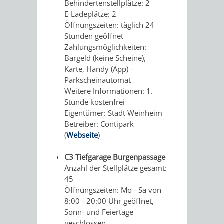
Behindertenstellplätze: 2
E-Ladeplätze: 2
DEN
BELLER-
Öffnungszeiten: täglich 24
Stunden geöffnet
WEINHEIMER
BAD
Zahlungsmöglichkeiten:
Bargeld (keine Scheine),
ORTSTEIL
-
Karte, Handy (App) -
Parkscheinautomat
LÜTZELSACHSEN
BEMERKENSWERTES
Weitere Informationen: 1.
Stunde kostenfrei
AUF
Eigentümer: Stadt Weinheim
Betreiber: Contipark
LÜTZELSACHSEN'S
(
Webseite
)
WEGEN
C3 Tiefgarage Burgenpassage
Anzahl der Stellplätze gesamt:
E-
FÜHRUNGEN
45
Öffnungszeiten: Mo - Sa von
ROLLI
FÜR
8:00 - 20:00 Uhr geöffnet,
Sonn- und Feiertage
MENSCHEN
geschlossen