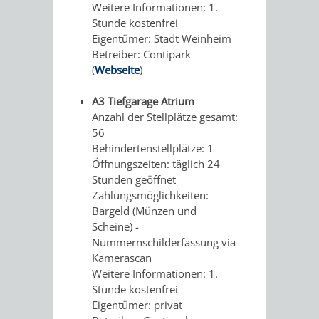
Weitere Informationen: 1.
WEINHEIM
TASCHENLAMPEN-
FERNER
GESANG
Stunde kostenfrei
Eigentümer: Stadt Weinheim
MIT
FÜHRUNG
LÄNDER
UND
Betreiber: Contipark
(
Webseite
)
KINDERAUGEN
–
GITARRE
AUF
A3 Tiefgarage Atrium
ERLEBEN
DER
DURCH
GEHT‘S
Anzahl der Stellplätze gesamt:
56
EXOTENWALD
DEN
ZUM
Behindertenstellplätze: 1
Öffnungszeiten: täglich 24
EXOTENWAL
GRÜFFELO
Stunden geöffnet
Zahlungsmöglichkeiten:
BAUMGESCHICHTE
DAS
Bargeld (Münzen und
Scheine) -
-
ABC
Nummernschilderfassung via
Kamerascan
VON
DER
Weitere Informationen: 1.
Stunde kostenfrei
PINIEN,
BÄUME
Eigentümer: privat