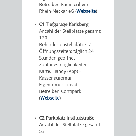
Betreiber: Familienheim
Rhein-Neckar eG (
Webseite
)
SIGHTEEING-
WEINHEIM
C1 Tiefgarage Karlsberg
TOUREN
–
Anzahl der Stellplätze gesamt:
120
FÜR
DIE
Behindertenstellplätze: 7
Öffnungszeiten: täglich 24
BUSREISEN
BRÄUCHE
Stunden geöffnet
Zahlungsmöglichkeiten:
AN
Karte, Handy (App) -
Kassenautomat
OSTERN
Eigentümer: privat
Betreiber: Contipark
UND
(
Webseite
)
WEIHNACHTEN
C2 Parkplatz Institutstraße
RUNDGANG
BRIGGL,
Anzahl der Stellplätze gesamt:
53
DURCH
BISCHOF,