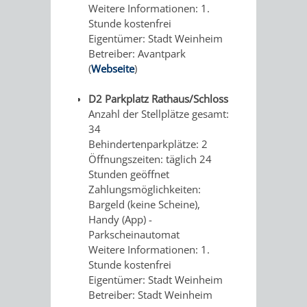
Weitere Informationen: 1.
VERANSTALTUNGEN
WANDERN
Stunde kostenfrei
HOTEL
FUCHS
Eigentümer: Stadt Weinheim
HEIMATTAGE
WEINHEIMER
Betreiber: Avantpark
´SCHE
(
Webseite
)
WANDERWEGE
MÜHLE
D2 Parkplatz Rathaus/Schloss
RADFAHREN
EINKAUFEN
Anzahl der Stellplätze gesamt:
HOTEL
MARKTPLATZHOTEL
34
IN
Behindertenparkplätze: 2
VRNNEXTBIKE
GOLDENER
LAMMERSHOF
Öffnungszeiten: täglich 24
WEINHEIM
Stunden geöffnet
PFLUG
Zahlungsmöglichkeiten:
HOTEL
Bargeld (keine Scheine),
SCHWIMMEN
MINIGOLF
Handy (App) -
KRONE
Parkscheinautomat
STRANDBAD
TSG
SPORTSTÄTTEN
Weitere Informationen: 1.
ZUR
Stunde kostenfrei
WAIDSEE
WALDSCHWIMMBAD
THEATER
Eigentümer: Stadt Weinheim
MÜHLE
Betreiber: Stadt Weinheim
VIKTOR-