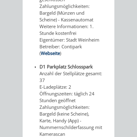
Zahlungsmöglichkeiten:
MIT
Bargeld (Münzen und
Scheine) - Kassenautomat
BEEINTRÄCHTIGUNGEN
Weitere Informationen: 1.
Stunde kostenfrei
Eigentümer: Stadt Weinheim
WEINHEIMER
Betreiber: Contipark
(
Webseite
)
ANEKDOTEN
D1 Parkplatz Schlosspark
ÜBERNACHTUNGEN
GASTRONOMIE
Anzahl der Stellplätze gesamt:
37
E-Ladeplätze: 2
Öffnungszeiten: täglich 24
Stunden geöffnet
AKTIVITÄTEN
ÜBERNACHTUNGSDATENBANK
WOHNMOBILSTELLPLÄTZE
Zahlungsmöglichkeiten:
Bargeld (keine Scheine),
Karte, Handy (App) -
REISEARRANGEMENTS
Nummernschilderfassung mit
Kamerascan
NH
HOTEL