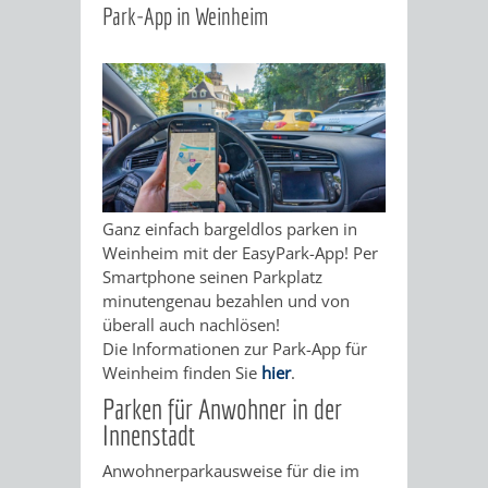
Park-App in Weinheim
FRAGEN
&
APP
ÖFFENTLICHE
RIDE
EASYPARKEN
TOILETTEN
STADTPLAN
WEINHEIMER
SOUVENIRS
Ganz einfach bargeldlos parken in
Weinheim mit der EasyPark-App! Per
Smartphone seinen Parkplatz
HEIMATTAGE
BÜCHER
minutengenau bezahlen und von
überall auch nachlösen!
GESCHENKE
GRUSS-
Die Informationen zur Park-App für
Weinheim finden Sie
hier
.
UND
Parken für Anwohner in der
Innenstadt
POSTKARTEN
Anwohnerparkausweise für die im