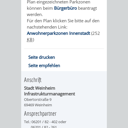
GUTSCHEINE
SONDERARTI
Plan eingezeichneten Parkzonen
können beim
Bürgerbüro
beantragt
WANDER-
WEINE
werden.
Für den Plan klicken Sie bitte auf den
UND
UND
nachstehenden Link:
Anwohnerparkzonen Innenstadt
(252
RADKARTEN
ZUBEHÖR
KB
)
VERANSTALTUNGEN
Seite drucken
Seite empfehlen
Anschrift
Stadt Weinheim
Infrastrukturmanagement
Obertorstraße 9
69469 Weinheim
Ansprechpartner
Tel.: 06201 / 82 - 402 oder
06201 / 82 - 261