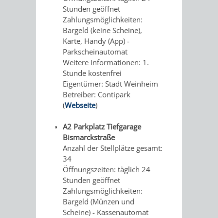
UNTERGANG
AUS
Stunden geöffnet
Zahlungsmöglichkeiten:
EINER
WINENHEIM
Bargeld (keine Scheine),
Karte, Handy (App) -
ÄRA
WEINHEIM
Parkscheinautomat
Weitere Informationen: 1.
WURDE
Stunde kostenfrei
Eigentümer: Stadt Weinheim
DREI
Betreiber: Contipark
(
Webseite
)
IN
A2 Parkplatz Tiefgarage
EINER
Bismarckstraße
Anzahl der Stellplätze gesamt:
HITS
NATUR
34
Öffnungszeiten: täglich 24
FÜR
PUR
Stunden geöffnet
Zahlungsmöglichkeiten:
KIDS
Bargeld (Münzen und
WALD
MIT
Scheine) - Kassenautomat