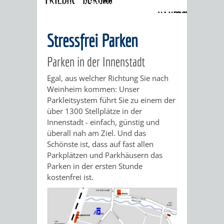
Anreise und Parkmöglichkeiten
»
Parken
HANDWERK
DES
MUNDART-
WINDECK
SCHLOSS
Stressfrei Parken
UND
ANSTOSSES"
WEG
MUSEUM
INGRID-
HISTORIE
Parken in der Innenstadt
WEINHEIMER
NOLL-
VERANSTALTUNGEN
KINDER
Egal, aus welcher Richtung Sie nach
"WEIBERGED
Weinheim kommen: Unser
WEG
IM
Parkleitsystem führt Sie zu einem der
AM
FACKELFÜHR
über 1300 Stellplätze in der
MUSEUM
MUNDART-
Innenstadt - einfach, günstig und
BRUNNEN
überall nah am Ziel. Und das
NACHTWÄCH
WEG
Schönste ist, dass auf fast allen
GELAUSCHT
Parkplätzen und Parkhäusern das
MEIN
ZEIGMAL
STADTTEILE
Parken in der ersten Stunde
-
kostenfrei ist.
LEBEN
- DIE
AUSFLUGSZIELE
LISTIG,
ALS
APP
KLEINSTADTPERLEN
LUSTIG,