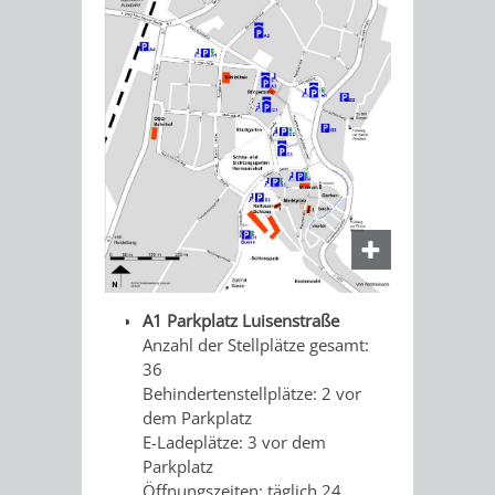
GERBER
HITS
SECHS-
SKANDALÖS
KURFÜRST
FÜR
MÜHLEN-
OTTHEINRICH
KIDS
TAL
WEINHEIM
VON
BLOGGER
UND
DER
ON
DIE
SIEDLUNG
TOUR
KURPFALZ
ZUR
A1 Parkplatz Luisenstraße
Anzahl der Stellplätze gesamt:
–
STADT
36
Behindertenstellplätze: 2 vor
GLANZ
–
dem Parkplatz
E-Ladeplätze: 3 vor dem
UND
WIE
Parkplatz
Öffnungszeiten: täglich 24