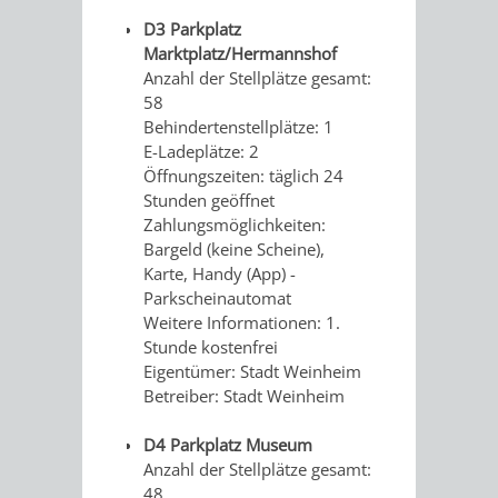
KINO
D3 Parkplatz
DULGER-
Marktplatz/Hermannshof
HITS
Anzahl der Stellplätze gesamt:
BAD
58
FÜR
Behindertenstellplätze: 1
E-Ladeplätze: 2
KIDS
Öffnungszeiten: täglich 24
Stunden geöffnet
ACTIONBOUND
Zahlungsmöglichkeiten:
Bargeld (keine Scheine),
AUSFLUGSZIELE
GEOCACHING
Karte, Handy (App) -
Parkscheinautomat
KLEINSTADTPERLEN
WELLNESS
Weitere Informationen: 1.
Stunde kostenfrei
Eigentümer: Stadt Weinheim
KNEIPP-
Betreiber: Stadt Weinheim
ANLAGE
D4 Parkplatz Museum
Anzahl der Stellplätze gesamt:
GRUPPEN
GÄSTE-SERVICE
48