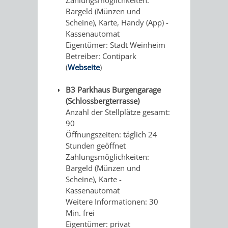
Zahlungsmöglichkeiten:
Bargeld (Münzen und
WEINHEIM
RADELN
Scheine), Karte, Handy (App) -
Kassenautomat
IN
OHNE
Eigentümer: Stadt Weinheim
Betreiber: Contipark
ERINNERUNGEN
SCHRITT
(
Webseite
)
SCHWELGEN
UND
B3 Parkhaus Burgengarage
(Schlossbergterrasse)
MÜHE
Anzahl der Stellplätze gesamt:
90
-
Öffnungszeiten: täglich 24
Stunden geöffnet
FÜHRUNG
Zahlungsmöglichkeiten:
Bargeld (Münzen und
ALS
Scheine), Karte -
Kassenautomat
VORTRAG
Weitere Informationen: 30
Min. frei
Eigentümer: privat
INDIVIDUELLE
FESTLICHES