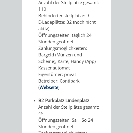
Anzahl der Stellplätze gesamt:
"MARIE
HOHENSACH
110
Behindertenstellplätze: 9
IN
GROSSSACHS
E-Ladeplätze: 32 (noch nicht
aktiv)
DER
Öffnungszeiten: täglich 24
HIRSCHKOPF
Stunden geöffnet
KOHLBACH"
Zahlungsmöglichkeiten:
/
Bargeld (Münzen und
Scheine), Karte, Handy (App) -
MAGMAKAM
Kassenautomat
Eigentümer: privat
/
Betreiber: Contipark
(
Webseite
)
LÖSSHOHLWE
B2 Parkplatz Lindenplatz
SPECIALS
TERMINE
Anzahl der Stellplätze gesamt:
45
2026
SEGWAY-
AFTER-
Öffnungszeiten: Sa + So 24
Stunden geöffnet
TOUREN
WORK-
AGB