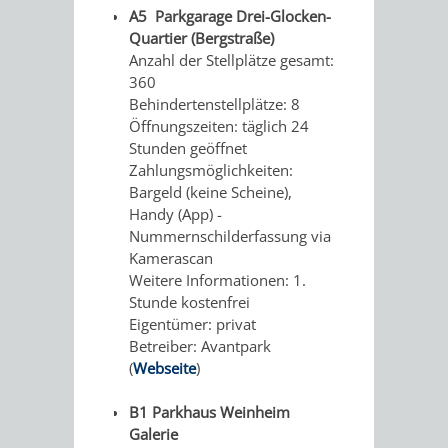
A5 Parkgarage Drei-Glocken-
SCHLOSSPA
Quartier (Bergstraße)
Anzahl der Stellplätze gesamt:
HINEIN
UNTERE
360
Behindertenstellplätze: 8
IN
FUCHS
Öffnungszeiten: täglich 24
Stunden geöffnet
DEN
´SCHE
Zahlungsmöglichkeiten:
Bargeld (keine Scheine),
WACHENBERG-
MÜHLE
Handy (App) -
Nummernschilderfassung via
VULKAN
DIE
Kamerascan
Weitere Informationen: 1.
OBERE
Stunde kostenfrei
Eigentümer: privat
FUCHS'SCHE
Betreiber: Avantpark
(
Webseite
)
MÜHLE
B1 Parkhaus Weinheim
BESUCHERBERGW
BERGBAUREV
Galerie