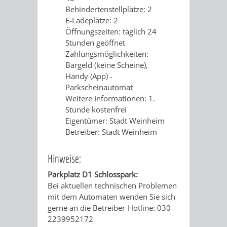
Behindertenstellplätze: 2
E-Ladeplätze: 2
Öffnungszeiten: täglich 24
Stunden geöffnet
BUSINFORMATION
FÜHRUNGEN
ANREISE
BROSCHÜREN
Zahlungsmöglichkeiten:
Bargeld (keine Scheine),
UND
UND
Handy (App) -
AUSFLUGSFAHRTEN
WEIN-
Parkscheinautomat
PARKMÖGLICHKEITEN
INFOMATERIAL
Weitere Informationen: 1.
UND
Stunde kostenfrei
Eigentümer: Stadt Weinheim
BIERPROBEN
ANREISE
VERKEHR
PROSPEKTBESTEL
ONLINE-
Betreiber: Stadt Weinheim
(ÖPNV)
BROSCHÜRE
AKTIVITÄTEN
BURGENERLEBNISSE
Hinweise:
BAHNVERKEHR
BUSVERKEHR
FAQ -
Parkplatz D1 Schlosspark:
Bei aktuellen technischen Problemen
HÄUFIG
RUFTAXI
mit dem Automaten wenden Sie sich
gerne an die Betreiber-Hotline: 030
GESTELLTE
2239952172
PARK
PARKEN