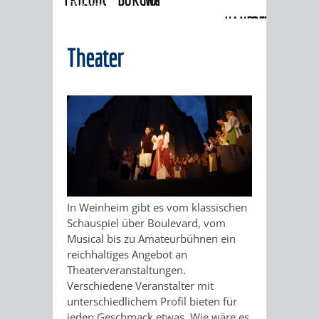
Theater
HANDWERK
DES
MUNDART-
WINDECK
SCHLOSS
Theater
UND
ANSTOSSES"
WEG
MUSEUM
INGRID-
HISTORIE
WEINHEIMER
NOLL-
VERANSTALTUNGEN
KINDER
"WEIBERGED
WEG
IM
AM
FACKELFÜHR
MUSEUM
MUNDART-
BRUNNEN
NACHTWÄCH
WEG
In Weinheim gibt es vom klassischen
GELAUSCHT
Schauspiel über Boulevard, vom
MEIN
ZEIGMAL
STADTTEILE
Musical bis zu Amateurbühnen ein
-
reichhaltiges Angebot an
LEBEN
- DIE
AUSFLUGSZIELE
Theaterveranstaltungen.
LISTIG,
Verschiedene Veranstalter mit
ALS
APP
unterschiedlichem Profil bieten für
KLEINSTADTPERLEN
LUSTIG,
jeden Geschmack etwas. Wie wäre es