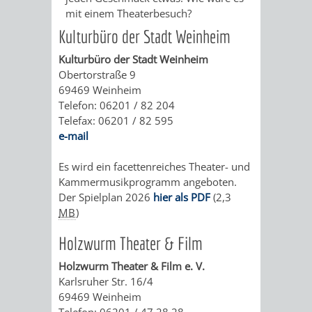
GERBER
mit einem Theaterbesuch?
HITS
SECHS-
SKANDALÖS
Kulturbüro der Stadt Weinheim
KURFÜRST
FÜR
MÜHLEN-
Kulturbüro der Stadt Weinheim
OTTHEINRICH
Obertorstraße 9
KIDS
TAL
69469 Weinheim
WEINHEIM
VON
Telefon: 06201 / 82 204
BLOGGER
Telefax: 06201 / 82 595
UND
DER
e-mail
ON
DIE
SIEDLUNG
Es wird ein facettenreiches Theater- und
TOUR
Kammermusikprogramm angeboten.
KURPFALZ
ZUR
Der Spielplan 2026
hier als PDF
(2,3
MB
)
–
STADT
Holzwurm Theater & Film
GLANZ
–
Holzwurm Theater & Film e. V.
Karlsruher Str. 16/4
UND
WIE
69469 Weinheim