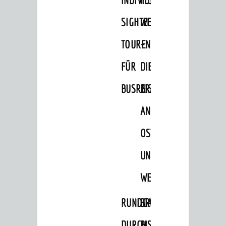
SEHENSWERT
SIGHTEEING-
WEINHEIM
Grüne Meilen
TOUREN
–
Altstadt
FÜR
DIE
Burgen / Schloss
BUSREISEN
BRÄUCHE
Museum
Ingrid-Noll-Weg
AN
Mundart-Weg
OSTERN
ZeigMal - Die App
UND
Stadtteile
WEIHNACHTEN
Ausflugsziele
RUNDGANG
BRIGGL,
Hits für Kids
Sechs-Mühlen-Tal
DURCH
BISCHOF,