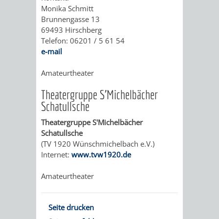
PILLEN,
-
Monika Schmitt
Brunnengasse 13
PAPIER
EINE
69493 Hirschberg
Telefon: 06201 / 5 61 54
UND
BAUMSAMM
e-mail
MEHR
GANZ
Amateurtheater
Theatergruppe S'Michelbächer
BESONDERE
Schatullsche
ART
Theatergruppe S'Michelbächer
Schatullsche
SCHAU-
WEINHEIMER
(TV 1920 Wünschmichelbach e.V.)
Internet:
www.tvw1920.de
UND
WILDKRÄUTE
Amateurtheater
SICHTUNGSGARTE
HEILPFLANZ
HERMANNSHOF
IM
Seite drucken