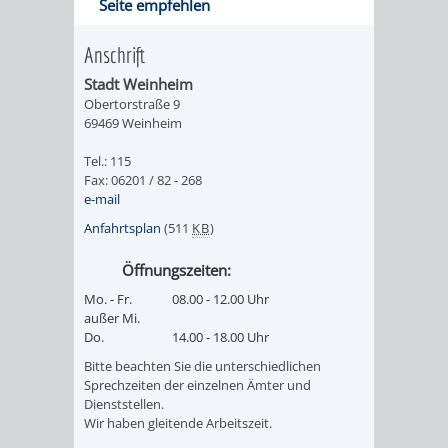
Seite empfehlen
SCHLOSSPA
Anschrift
HINEIN
UNTERE
Stadt Weinheim
Obertorstraße 9
IN
FUCHS
69469 Weinheim
DEN
´SCHE
Tel.: 115
Fax: 06201 / 82 - 268
WACHENBERG-
MÜHLE
e-mail
Anfahrtsplan
(511
KB
)
VULKAN
DIE
Öffnungszeiten:
OBERE
Mo. - Fr.
08.00 - 12.00 Uhr
außer Mi.
FUCHS'SCHE
Do.
14.00 - 18.00 Uhr
Bitte beachten Sie die unterschiedlichen
MÜHLE
Sprechzeiten der einzelnen Ämter und
Dienststellen.
Wir haben gleitende Arbeitszeit.
BESUCHERBERGW
BERGBAUREV