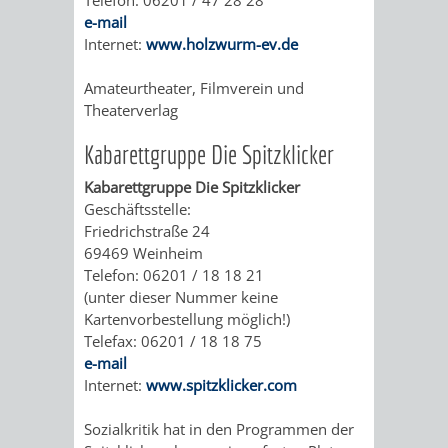
Telefon: 06201 / 47 28 28
UNTERGANG
AUS
e-mail
Internet:
www.holzwurm-ev.de
EINER
WINENHEIM
Amateurtheater, Filmverein und
ÄRA
WEINHEIM
Theaterverlag
WURDE
​​Kabarettgruppe Die Spitzklicker​
DREI
Kabarettgruppe Die Spitzklicker
Geschäftsstelle:
IN
Friedrichstraße 24
69469 Weinheim
EINER
Telefon: 06201 / 18 18 21
(unter dieser Nummer keine
Kartenvorbestellung möglich!)
HITS
NATUR
Telefax: 06201 / 18 18 75
e-mail
FÜR
PUR
Internet:
www.spitzklicker.com
KIDS
WALD
MIT
Sozialkritik hat in den Programmen der