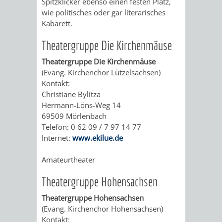
Spitzklicker ebenso einen festen Platz,
WEINHEIM
TASCHENLAMPEN-
FERNER
GESANG
wie politisches oder gar literarisches
Kabarett.
MIT
FÜHRUNG
LÄNDER
UND
Theatergruppe Die Kirchenmäuse​
KINDERAUGEN
–
GITARRE
AUF
Theatergruppe Die Kirchenmäuse
(Evang. Kirchenchor Lützelsachsen)
ERLEBEN
DER
DURCH
GEHT‘S
Kontakt:
Christiane Bylitza
EXOTENWALD
DEN
ZUM
Hermann-Löns-Weg 14
69509 Mörlenbach
EXOTENWAL
GRÜFFELO
Telefon: 0 62 09 / 7 97 14 77
Internet:
www.ekilue.de
BAUMGESCHICHTE
DAS
Amateurtheater
-
ABC
Theatergruppe Hohensachsen
VON
DER
Theatergruppe Hohensachsen
PINIEN,
BÄUME
(Evang. Kirchenchor Hohensachsen)
Kontakt: