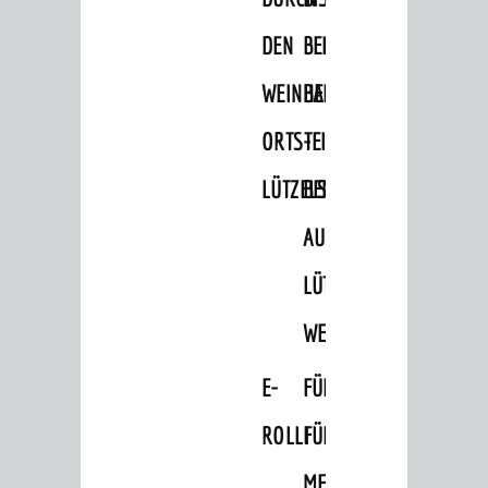
Blogger on Tour
DEN
BELLER-
FÜHRUNGEN
WEINHEIMER
BAD
Weinheim Digital
ORTSTEIL
-
Stadterlebnisse
LÜTZELSACHSEN
BEMERKENSWERTES
Hits für Kids
AUF
Natur pur
LÜTZELSACHSEN'S
Specials
WEGEN
Termine 2026
AGB
E-
FÜHRUNGEN
ÜBERNACHTUNGEN
ROLLI
FÜR
Übernachtungsdatenbank
MENSCHEN