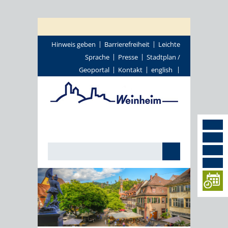
Hinweis geben
Barrierefreiheit
Leichte
Sprache
Presse
Stadtplan /
Geoportal
Kontakt
english