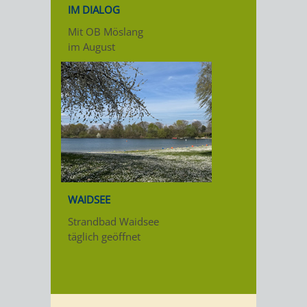
IM DIALOG
Mit OB Möslang
im August
WAIDSEE
Strandbad Waidsee
täglich geöffnet