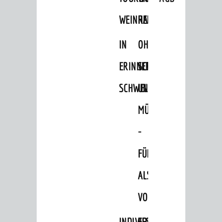
Ausflugsfahrten
WEINHEIM
RADELN
Wein- und Bierproben
Aktivitäten
IN
OHNE
Burgenerlebnisse
ERINNERUNGEN
SCHRITT
GÄSTE-SERVICE
SCHWELGEN
UND
Anreise und Parkmöglichkeiten
MÜHE
Broschüren und Infomaterial
-
FAQ - Häufig gestellte Fragen
FÜHRUNG
Weinheimer Souvenirs
ALS
Veranstaltungen
VORTRAG
© Stadt Weinheim 2026
INDIVIDUELLE
FESTLICHES