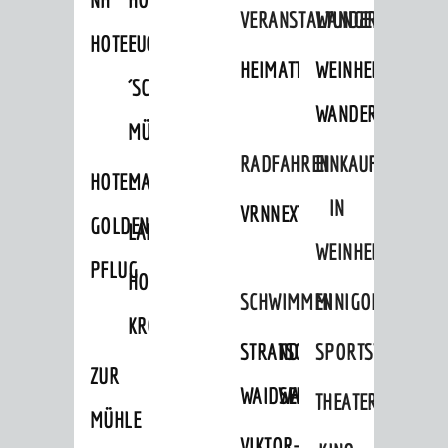
VERANSTALTUNGEN
WANDERN
HOTEL
FUCHS
HEIMATTAGE
WEINHEIMER
´SCHE
WANDERWEGE
MÜHLE
RADFAHREN
EINKAUFEN
HOTEL
MARKTPLATZHOTEL
IN
VRNNEXTBIKE
GOLDENER
LAMMERSHOF
WEINHEIM
PFLUG
HOTEL
SCHWIMMEN
MINIGOLF
KRONE
STRANDBAD
TSG
SPORTSTÄTTEN
ZUR
WAIDSEE
WALDSCHWIMMBAD
THEATER
MÜHLE
VIKTOR-