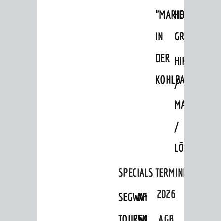
Minigolf
"MARIE
HOHENSACH
Sportstätten
IN
GROSSSACHS
Theater
DER
HIRSCHKOPF
Kino
KOHLBACH"
/
Hits für Kids
MAGMAKAM
Ausflugsziele
/
Geocaching
Wellness
LÖSSHOHLWE
GRUPPEN
SPECIALS
TERMINE
Businformation
2026
SEGWAY-
AFTER-
Führungen
TOUREN
WORK-
AGB