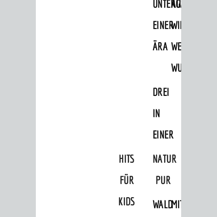
UNTERGANG
AUS
EINER
WINENHEIM
ÄRA
WEINHEIM
WURDE
DREI
IN
EINER
HITS
NATUR
FÜR
PUR
KIDS
WALD
MIT