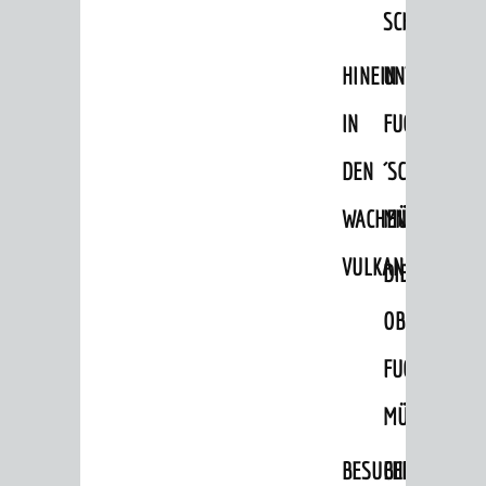
AGB
SCHLOSSPA
ÜBERNACHTUNGEN
HINEIN
UNTERE
Übernachtungsdatenbank
IN
FUCHS
Wohnmobilstellplätze
DEN
´SCHE
Reisearrangements
WACHENBERG-
MÜHLE
GASTRONOMIE
VULKAN
AKTIVITÄTEN
DIE
Veranstaltungen
OBERE
Wandern
FUCHS'SCHE
Radfahren
MÜHLE
Einkaufen in Weinheim
BESUCHERBERGW
BERGBAUREV
Schwimmen