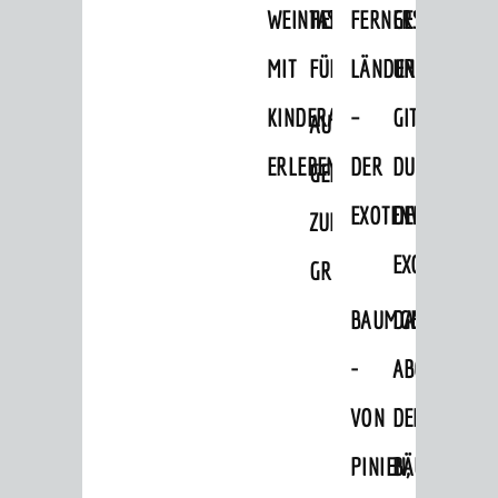
WEINHEIM
TASCHENLAMPEN-
FERNER
GESANG
MIT
FÜHRUNG
LÄNDER
UND
KINDERAUGEN
–
GITARRE
AUF
SEHENSWERT
ERLEBEN
DER
DURCH
GEHT‘S
Grüne Meilen
EXOTENWALD
DEN
ZUM
Altstadt
EXOTENWAL
GRÜFFELO
Burgen / Schloss
BAUMGESCHICHTE
DAS
Museum
Ingrid-Noll-Weg
-
ABC
Mundart-Weg
VON
DER
ZeigMal - Die App
PINIEN,
BÄUME
Stadtteile