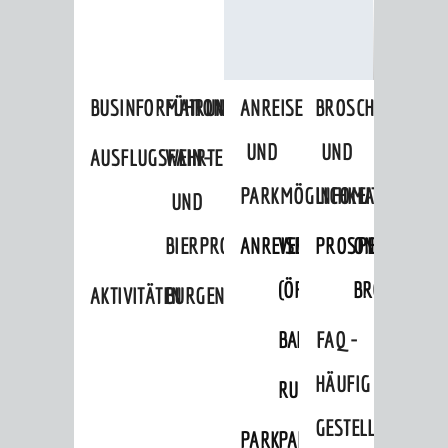
BUSINFORMATION
FÜHRUNGEN
ANREISE
BROSCHÜREN
UND
UND
AUSFLUGSFAHRTEN
WEIN-
PARKMÖGLICHKEITEN
INFOMATERIAL
UND
BIERPROBEN
ANREISE
VERKEHR
PROSPEKTBESTEL
ONLINE-
(ÖPNV)
BROSCHÜRE
AKTIVITÄTEN
BURGENERLEBNISSE
BAHNVERKEHR
BUSVERKEHR
FAQ -
HÄUFIG
RUFTAXI
GESTELLTE
PARK
PARKEN