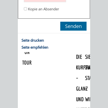
GERBER
HITS
SECHS-
SKANDALÖS
Kopie an Absender
KURFÜRST
FÜR
MÜHLEN-
OTTHEINRICH
KIDS
TAL
WEINHEIM
VON
Seite drucken
BLOGGER
UND
DER
Seite empfehlen
ON
DIE
SIEDLUNG
TOUR
KURPFALZ
ZUR
–
STADT
GLANZ
–
UND
WIE