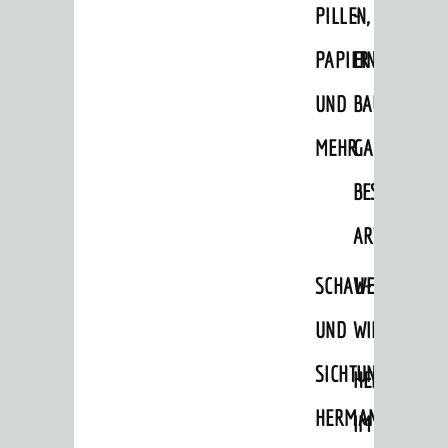
PILLEN,
-
Ausflugsziele
PAPIER
EINE
Hits für Kids
UND
BAUMSAMM
Sechs-Mühlen-Tal
MEHR
GANZ
Blogger on Tour
BESONDERE
FÜHRUNGEN
Weinheim Digital
ART
Stadterlebnisse
SCHAU-
WEINHEIMER
Hits für Kids
UND
WILDKRÄUTE
Natur pur
SICHTUNGSGARTE
HEILPFLANZ
Specials
HERMANNSHOF
Termine 2026
IM