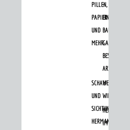
PILLEN,
-
Übernachtungsdatenbank
PAPIER
EINE
Wohnmobilstellplätze
UND
BAUMSAMM
Reisearrangements
MEHR
GANZ
GASTRONOMIE
AKTIVITÄTEN
BESONDERE
Veranstaltungen
ART
Wandern
SCHAU-
WEINHEIMER
Radfahren
UND
WILDKRÄUTE
Einkaufen in Weinheim
SICHTUNGSGARTE
Schwimmen
HEILPFLANZ
Minigolf
HERMANNSHOF
IM