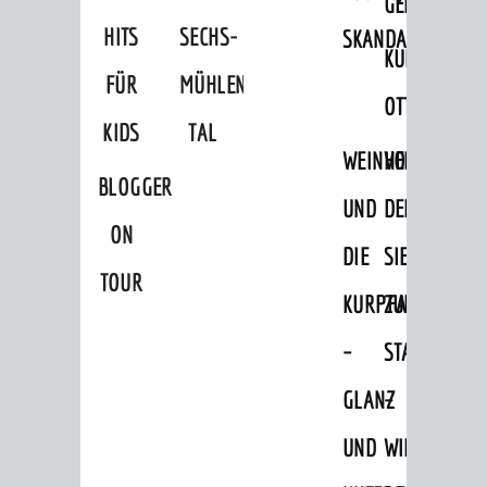
GERBER
HITS
SECHS-
SKANDALÖS
KURFÜRST
FÜR
MÜHLEN-
OTTHEINRICH
KIDS
TAL
WEINHEIM
VON
BLOGGER
UND
DER
ON
DIE
SIEDLUNG
TOUR
KURPFALZ
ZUR
–
STADT
GLANZ
–
UND
WIE