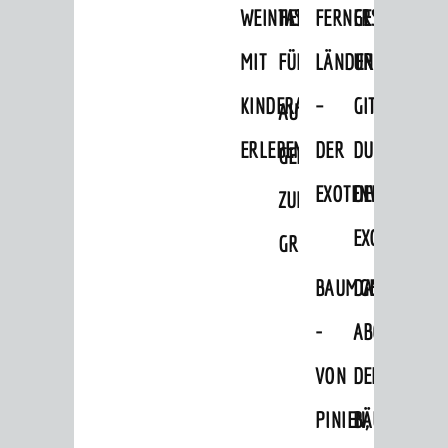
Hits für Kids
WEINHEIM
TASCHENLAMPEN-
FERNER
GESANG
Sechs-Mühlen-Tal
MIT
FÜHRUNG
LÄNDER
UND
Blogger on Tour
KINDERAUGEN
–
GITARRE
AUF
FÜHRUNGEN
ERLEBEN
DER
DURCH
GEHT‘S
Weinheim Digital
EXOTENWALD
DEN
ZUM
Stadterlebnisse
EXOTENWAL
GRÜFFELO
Hits für Kids
Natur pur
BAUMGESCHICHTE
DAS
Specials
-
ABC
Termine 2026
VON
DER
AGB
PINIEN,
BÄUME
ÜBERNACHTUNGEN