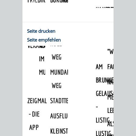
L101
HANDWERK
DES
MUNDART-
WINDECK
SCHLOSS
UND
ANSTOSSES"
WEG
MUSEUM
INGRID-
Seite drucken
HISTORIE
WEINHEIMER
Seite empfehlen
NOLL-
VERANSTALTUNGEN
KINDER
"WEIBERGED
WEG
IM
AM
FACKELFÜHR
MUSEUM
MUNDART-
BRUNNEN
NACHTWÄCH
WEG
GELAUSCHT
MEIN
ZEIGMAL
STADTTEILE
-
LEBEN
- DIE
AUSFLUGSZIELE
LISTIG,
ALS
APP
KLEINSTADTPERLEN
LUSTIG,