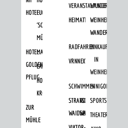
VERANSTALTUNGEN
WANDERN
HOTEL
FUCHS
HEIMATTAGE
WEINHEIMER
´SCHE
WANDERWEGE
MÜHLE
RADFAHREN
EINKAUFEN
HOTEL
MARKTPLATZHOTEL
IN
VRNNEXTBIKE
GOLDENER
LAMMERSHOF
WEINHEIM
PFLUG
HOTEL
SCHWIMMEN
MINIGOLF
KRONE
STRANDBAD
TSG
SPORTSTÄTTEN
ZUR
WAIDSEE
WALDSCHWIMMBAD
THEATER
MÜHLE
VIKTOR-