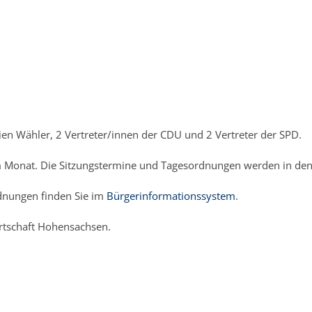
Ortschaftsrat Hohensachsen
eien Wähler, 2 Vertreter/innen der CDU und 2 Vertreter der SPD.
al im Monat. Die Sitzungstermine und Tagesordnungen werden in d
rdnungen finden Sie im
Bürgerinformationssystem
.
Ortschaft Hohensachsen.