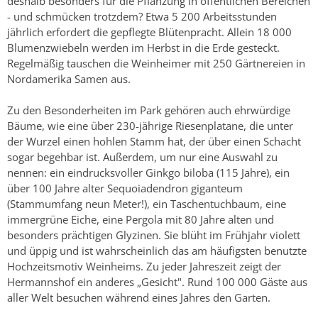
deshalb besonders für die Pflanzung in öffentlichen Bereichen
- und schmücken trotzdem? Etwa 5 200 Arbeitsstunden
jährlich erfordert die gepflegte Blütenpracht. Allein 18 000
Blumenzwiebeln werden im Herbst in die Erde gesteckt.
Regelmäßig tauschen die Weinheimer mit 250 Gärtnereien in
Nordamerika Samen aus.
Zu den Besonderheiten im Park gehören auch ehrwürdige
Bäume, wie eine über 230-jährige Riesenplatane, die unter
der Wurzel einen hohlen Stamm hat, der über einen Schacht
sogar begehbar ist. Außerdem, um nur eine Auswahl zu
nennen: ein eindrucksvoller Ginkgo biloba (115 Jahre), ein
über 100 Jahre alter Sequoiadendron giganteum
(Stammumfang neun Meter!), ein Taschentuchbaum, eine
immergrüne Eiche, eine Pergola mit 80 Jahre alten und
besonders prächtigen Glyzinen. Sie blüht im Frühjahr violett
und üppig und ist wahrscheinlich das am häufigsten benutzte
Hochzeitsmotiv Weinheims. Zu jeder Jahreszeit zeigt der
Hermannshof ein anderes „Gesicht". Rund 100 000 Gäste aus
aller Welt besuchen während eines Jahres den Garten.