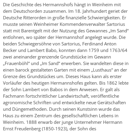
Die Geschichte des Hermannshofs hängt in Weinheim mit
dem Deutschorden zusammen. Im 18. Jahrhundert geriet der
Deutsche Ritterorden in große finanzielle Schwierigkeiten. Er
musste seinen Weinheimer Kommendenverwalter Sartorius
statt mit Barentgelt mit der Nutzung des Gewannes „Im Sand“
entlohnen, wo später der Hermannshof angelegt wurde. Die
beiden Schwiegersöhne von Sartorius, Ferdinand Anton
Becker und Lambert Babo, konnten dann 1759 und 1763/64
zwei aneinander grenzende Grundstücke im Gewann
„Frauenböhl“ und „Im Sand“ erwerben. Sie wandelten diese in
einen barock gestalteten Garten mit einem „Lusthaus“ an der
Grenze des Grundstückes um. Dieses Haus kann als erster
Vorläufer des heutigen Hermannshofes gelten. Bis 1862 lebte
der Sohn Lambert von Babos in dem Anwesen. Er galt als
Fachmann fortschrittlicher Landwirtschaft, veröffentliche
agronomische Schriften und entwickelte neue Gerätschaften
und Düngemethoden. Durch seinen Kunstsinn wurde das
Haus zu einem Zentrum des gesellschaftlichen Lebens in
Weinheim. 1888 erwarb der junge Unternehmer Hermann
Ernst Freudenberg (1850-1923), der Sohn des