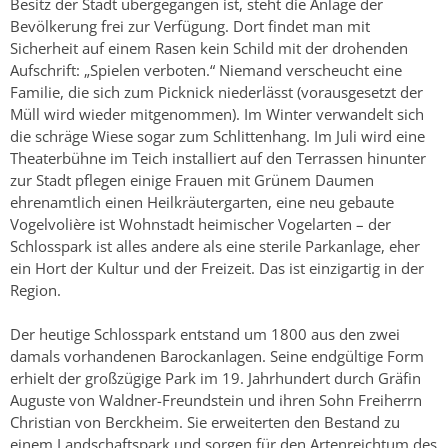
Besitz der Stadt übergegangen ist, steht die Anlage der
Bevölkerung frei zur Verfügung. Dort findet man mit
Sicherheit auf einem Rasen kein Schild mit der drohenden
Aufschrift: „Spielen verboten.“ Niemand verscheucht eine
Familie, die sich zum Picknick niederlässt (vorausgesetzt der
Müll wird wieder mitgenommen). Im Winter verwandelt sich
die schräge Wiese sogar zum Schlittenhang. Im Juli wird eine
Theaterbühne im Teich installiert auf den Terrassen hinunter
zur Stadt pflegen einige Frauen mit Grünem Daumen
ehrenamtlich einen Heilkräutergarten, eine neu gebaute
Vogelvolière ist Wohnstadt heimischer Vogelarten – der
Schlosspark ist alles andere als eine sterile Parkanlage, eher
ein Hort der Kultur und der Freizeit. Das ist einzigartig in der
Region.
Der heutige Schlosspark entstand um 1800 aus den zwei
damals vorhandenen Barockanlagen. Seine endgültige Form
erhielt der großzügige Park im 19. Jahrhundert durch Gräfin
Auguste von Waldner-Freundstein und ihren Sohn Freiherrn
Christian von Berckheim. Sie erweiterten den Bestand zu
einem Landschaftspark und sorgen für den Artenreichtum des