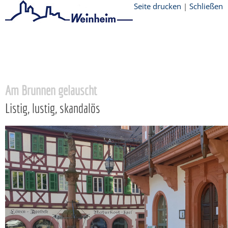
Seite drucken
|
Schließen
Startseite
/
Tourismus
/
Führungen
/
Stadterlebnisse
/
Am Brunnen gelauscht -
listig, lustig, skandalös
Am Brunnen gelauscht
Listig, lustig, skandalös